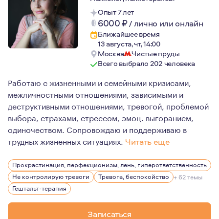
Опыт 7 лет
6000
₽
/
лично или онлайн
Ближайшее время
13 августа, чт, 14:00
Москва
Чистые пруды
Всего выбрало 202 человека
Работаю с жизненными и семейными кризисами,
межличностными отношениями, зависимыми и
деструктивными отношениями, тревогой, проблемой
выбора, страхами, стрессом, эмоц. выгоранием,
одиночеством. Сопровождаю и поддерживаю в
трудных жизненных ситуациях.
Читать еще
Я пришла в психологию в момент проживания сильного к
Прокрастинация, перфекционизм, лень, гиперответственность
На данный момент я имею достаточно опыта, знаний и р
Не контролирую тревоги
Тревога, беспокойство
+ 62 темы
Люблю жизнь во всём её многообразии, активные виды 
Гештальт-терапия
17 лет в стабильных отношениях, воспитываю 3 детей
Записаться