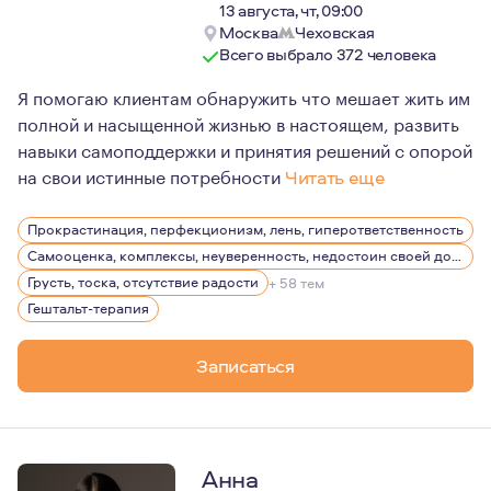
13 августа, чт, 09:00
Москва
Чеховская
Всего выбрало 372 человека
Я помогаю клиентам обнаружить что мешает жить им
полной и насыщенной жизнью в настоящем, развить
навыки самоподдержки и принятия решений с опорой
на свои истинные потребности
Читать еще
Интерес к психологии у меня был всегда сколько я себ
Прокрастинация, перфекционизм, лень, гиперответственность
Психотерапия для меня - бесконечный источник восхи
Самооценка, комплексы, неуверенность, недостоин своей должности или положения в обществе
Грусть, тоска, отсутствие радости
+ 58 тем
Гештальт-терапия
Записаться
Анна