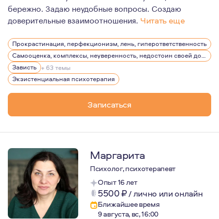
бережно. Задаю неудобные вопросы. Создаю
доверительные взаимоотношения.
Читать еще
Как человек с высокой витальностью, стараюсь находит
Прокрастинация, перфекционизм, лень, гиперответственность
С трепетом и любовью отношусь к Природе: люблю горы
Самооценка, комплексы, неуверенность, недостоин своей должности или положения в обществе
Достаточно большой период времени посвятила фридайв
Зависть
+ 63 темы
Экзистенциальная психотерапия
Являюсь мамой чудесной девочки. "Любить, нельзя восп
Записаться
Маргарита
Психолог, психотерапевт
Опыт 16 лет
5500
₽
/
лично или онлайн
Ближайшее время
9 августа, вс, 16:00