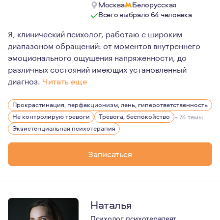
Москва
Белорусская
Всего выбрало 64 человека
Я, клинический психолог, работаю с широким
диапазоном обращений: от моментов внутреннего
эмоционального ощущения напряженности, до
различных состояний имеющих установленный
диагноз.
Читать еще
Работая в клиниках, я занималась дифференциальной п
Прокрастинация, перфекционизм, лень, гиперответственность
В своей работе, я придерживаюсь принципа экологично
Не контролирую тревоги
Тревога, беспокойство
+ 74 темы
Экзистенциальная психотерапия
Записаться
Наталья
Психолог, психотерапевт