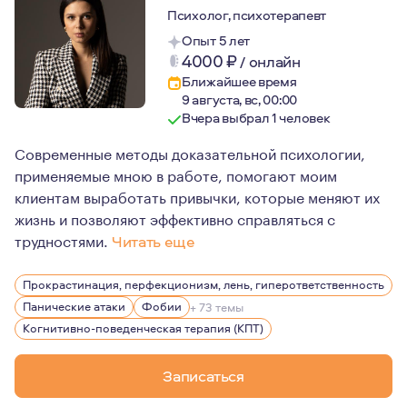
Психолог, психотерапевт
Опыт 5 лет
4000
₽
/
онлайн
Ближайшее время
9 августа, вс, 00:00
Вчера выбрал 1 человек
Современные методы доказательной психологии,
применяемые мною в работе, помогают моим
клиентам выработать привычки, которые меняют их
жизнь и позволяют эффективно справляться с
трудностями.
Читать еще
Я регулярно прохожу личную терапию и супервизии, а т
Прокрастинация, перфекционизм, лень, гиперответственность
Я так же веду группы и работаю с клиентами в качестве
Панические атаки
Фобии
+ 73 темы
Когнитивно-поведенческая терапия (КПТ)
Записаться