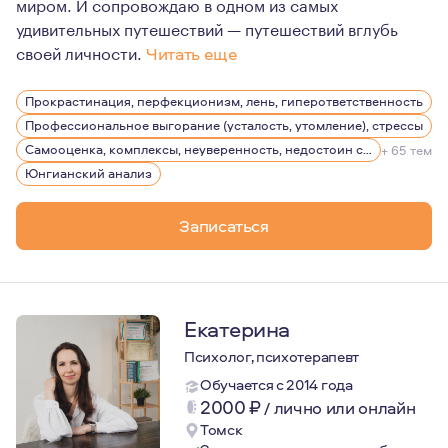
миром. И сопровождаю в одном из самых
удивительных путешествий — путешествий вглубь
своей личности.
Читать еще
Большинство клиентов, которые ко мне обращаются — э
Прокрастинация, перфекционизм, лень, гиперответственность
Профессиональное выгорание (усталость, утомление), стрессы
Самооценка, комплексы, неуверенность, недостоин своей должности или положения в обществе
+ 65 тем
Юнгианский анализ
Записаться
Екатерина
Психолог, психотерапевт
Обучается с 2014 года
2000
₽
/
лично или онлайн
Томск