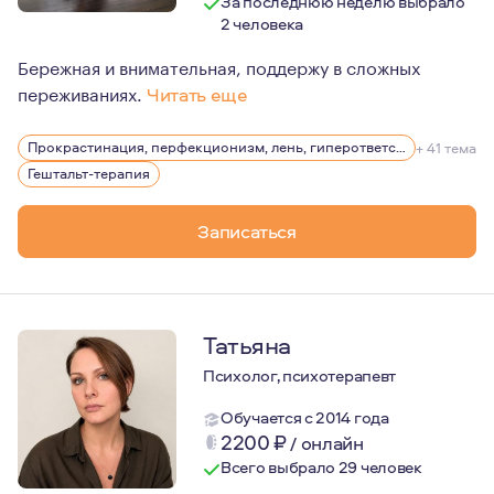
За последнюю неделю выбрало
2 человека
Бережная и внимательная, поддержу в сложных
переживаниях.
Читать еще
Мама подростка и второклассника, замужем уже 22 год
Прокрастинация, перфекционизм, лень, гиперответственность
+ 41 тема
В психологию пришла тогда, когда у меня родился и на
Гештальт-терапия
И… я обратилась за профессиональной помощью психоло
Записаться
Татьяна
Психолог, психотерапевт
Обучается с 2014 года
2200
₽
/
онлайн
Всего выбрало 29 человек