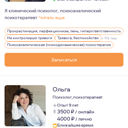
Я клинический психолог, психоаналический
психотерапевт
Читать еще
В психоаналитической практике я считаю крайне важно
Прокрастинация, перфекционизм, лень, гиперответственность
Не контролирую тревоги
Тревога, беспокойство
+ 114 тем
Психоаналитическая (психодинамическая) психотерапия
Записаться
Ольга
Психолог, психотерапевт
Опыт 9 лет
3500
₽
/
онлайн
4000
₽
/
лично
Ближайшее время