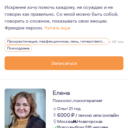
Искренне хочу помочь каждому, не осуждаю и не
говорю как правильно. Со мной можно быть собой,
говорить о сложном, показывать свои эмоции.
Френдли-персон.
Читать еще
4года живу на Кипре знаю все о сложностях релокации.
Прокрастинация, перфекционизм, лень, гиперответственность
+ 48 тем
Психотерапия для меня это инструмент, облегчающий ж
Психодрама
Я не смогу вас научить жить, но я могу вам помочь на
Записаться
Елена
Психолог, психотерапевт
Опыт 21 год
6000
₽
/
лично или онлайн
Москва
Новаторская
Всего выбрал 581 человек