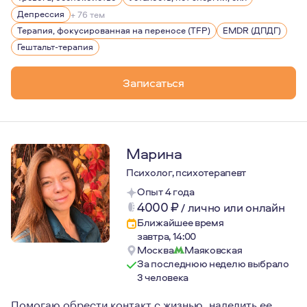
Кабинет психотерапевта это место, где вы можете быть
Депрессия
+ 76 тем
Терапия, фокусированная на переносе (TFP)
EMDR (ДПДГ)
Гештальт-терапия
Записаться
Марина
Психолог, психотерапевт
Опыт 4 года
4000
₽
/
лично или онлайн
Ближайшее время
завтра, 14:00
Москва
Маяковская
За последнюю неделю выбрало
3 человека
Помогаю обрести контакт с жизнью, наделить ее