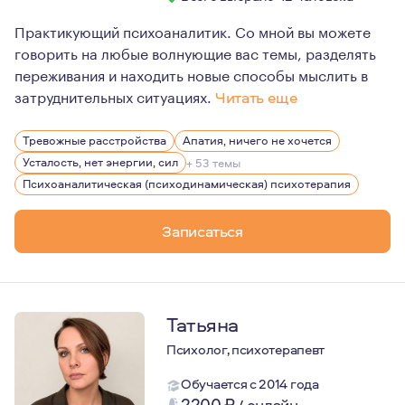
Практикующий психоаналитик. Со мной вы можете
говорить на любые волнующие вас темы, разделять
переживания и находить новые способы мыслить в
затруднительных ситуациях.
Читать еще
Психоанализ - удивительный путь по знакомству с собо
Тревожные расстройства
Апатия, ничего не хочется
Усталость, нет энергии, сил
+ 53 темы
Психоаналитическая (психодинамическая) психотерапия
Записаться
Татьяна
Психолог, психотерапевт
Обучается с 2014 года
2200
₽
/
онлайн