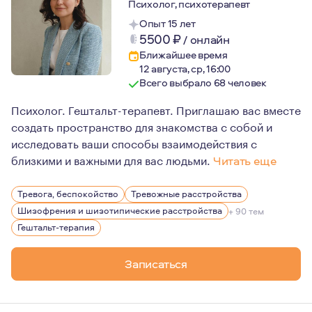
Психолог, психотерапевт
Опыт 15 лет
5500
₽
/
онлайн
Ближайшее время
12 августа, ср, 16:00
Всего выбрало 68 человек
Психолог. Гештальт-терапевт. Приглашаю вас вместе
создать пространство для знакомства с собой и
исследовать ваши способы взаимодействия с
близкими и важными для вас людьми.
Читать еще
На личном опыте прохождения терапии могу сказать: из
Тревога, беспокойство
Тревожные расстройства
Именно этому я предлагаю вам научиться в терапии со 
Шизофрения и шизотипические расстройства
+ 90 тем
Гештальт-терапия
Записаться