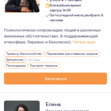
Ближайшее время
завтра, 14:00
За последний месяц выбрало 6
человек
Психологически сопровождаю людей в различных
жизненных обстоятельствах. В поддерживающей
атмосфере, бережно и безопасно).
Читать еще
В жизни часто возникает необходимость понять важный
Тревога, беспокойство
Переживаю расставание, разрыв
Депрессия
+ 73 темы
Психодрама
Гештальт-терапия
Записаться
Елена
Психолог, психотерапевт