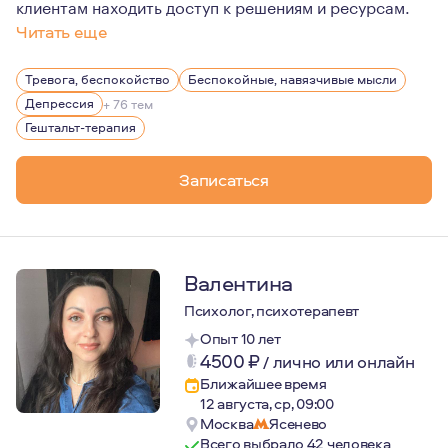
клиентам находить доступ к решениям и ресурсам.
Читать еще
Психотерапия для меня - это процесс исследования, з
Тревога, беспокойство
Беспокойные, навязчивые мысли
Мне очень интересны люди с их уникальными историям
Депрессия
+ 76 тем
Гештальт-терапия
Записаться
Валентина
Психолог, психотерапевт
Опыт 10 лет
4500
₽
/
лично или онлайн
Ближайшее время
12 августа, ср, 09:00
Москва
Ясенево
Всего выбрало 42 человека