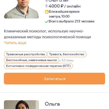
Опыт 13 лет
4000
₽
/
онлайн
Ближайшее время
завтра, 10:00
Всего выбрало 213 человек
Клинический психолог, использую научно-
доказанные методы психологической помощи
Читать еще
Мой подход к терапии - непредвзятый, сострадательны
Тревожные расстройства
Тревога, беспокойство
Беспокойные, навязчивые мысли
+ 52 темы
Когнитивно-поведенческая терапия (КПТ)
Записаться
Ольга