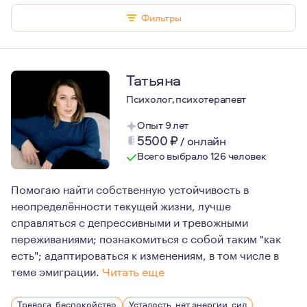
Фильтры
Татьяна
Психолог, психотерапевт
Опыт 9 лет
5500
₽
/
онлайн
Всего выбрало 126 человек
Помогаю найти собственную устойчивость в
неопределённости текущей жизни, лучше
справляться с депрессивными и тревожными
переживаниями; познакомиться с собой таким "как
есть"; адаптироваться к изменениям, в том числе в
теме эмиграции.
Читать еще
Я думаю, что психотерапия имеет достаточно прикладн
Тревога, беспокойство
Усталость, нет энергии, сил