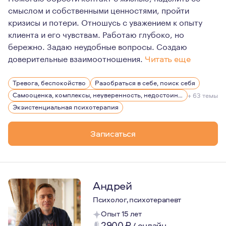
смыслом и собственными ценностями, пройти
кризисы и потери. Отношусь с уважением к опыту
клиента и его чувствам. Работаю глубоко, но
бережно. Задаю неудобные вопросы. Создаю
доверительные взаимоотношения.
Читать еще
Как человек с высокой витальностью, стараюсь находит
Тревога, беспокойство
Разобраться в себе, поиск себя
С трепетом и любовью отношусь к Природе: люблю горы
Самооценка, комплексы, неуверенность, недостоин своей должности или положения в обществе
+ 63 темы
Достаточно большой период времени посвятила фридайв
Экзистенциальная психотерапия
Являюсь мамой чудесной девочки. "Любить, нельзя восп
Записаться
Андрей
Психолог, психотерапевт
Опыт 15 лет
2900
₽
/
онлайн