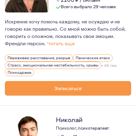
Всего выбрало 29 человек
Искренне хочу помочь каждому, не осуждаю и не
говорю как правильно. Со мной можно быть собой,
говорить о сложном, показывать свои эмоции.
Френдли-персон.
Читать еще
4года живу на Кипре знаю все о сложностях релокации.
Переживаю расставание, разрыв
Панические атаки
Психотерапия для меня это инструмент, облегчающий ж
Стресс, эмоциональная нестабильность, срывы
+ 46 тем
Я не смогу вас научить жить, но я могу вам помочь на
Психодрама
Записаться
Николай
Психолог, психотерапевт