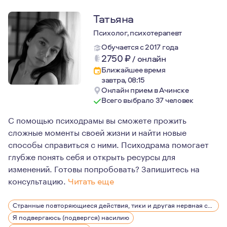
Татьяна
Психолог, психотерапевт
Обучается с 2017 года
2750
₽
/
онлайн
Ближайшее время
завтра, 08:15
Онлайн прием в Ачинске
Всего выбрало 37 человек
С помощью психодрамы вы сможете прожить
сложные моменты своей жизни и найти новые
способы справиться с ними. Психодрама помогает
глубже понять себя и открыть ресурсы для
изменений. Готовы попробовать? Запишитесь на
консультацию.
Читать еще
С детства я была окружена психологией — моя мама пси
Странные повторяющиеся действия, тики и другая нервная симптоматика
Мой профессиональный путь начался с переезда в Санк
Я подвергаюсь (подвергся) насилию