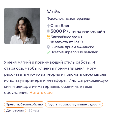
Майя
Психолог, психотерапевт
Опыт 6 лет
5000
₽
/
лично или онлайн
Ближайшее время
18 августа, вт, 15:00
Онлайн прием в Ачинске
Всего выбрало 139 человек
У меня мягкий и принимающий стиль работы. Я
стараюсь, чтобы клиенты понимали меня, могу
рассказать что-то из теории и пояснить свою мысль
используя примеры и метафоры. Иногда рекомендую
книги или другие материалы, созвучные теме
обсуждения.
Читать еще
Психология - это моя вторая специальность, которую я
Тревога, беспокойство
Грусть, тоска, отсутствие радости
Моя сильная сторона в работе - со мной безопасно и п
Депрессия
+ 59 тем