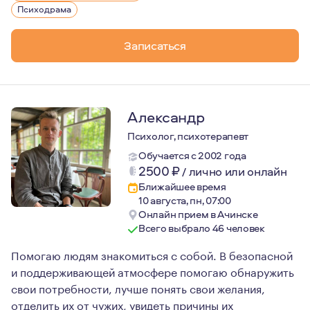
Это даёт мне возможность быть устойчивой с клиентами
Психодрама
Также я регулярно прохожу супервизии (это консульта
Записаться
Я нахожусь за пределами России, и у меня есть возможн
Александр
Психолог, психотерапевт
Обучается с 2002 года
2500
₽
/
лично или онлайн
Ближайшее время
10 августа, пн, 07:00
Онлайн прием в Ачинске
Всего выбрало 46 человек
Помогаю людям знакомиться с собой. В безопасной
и поддерживающей атмосфере помогаю обнаружить
свои потребности, лучше понять свои желания,
отделить их от чужих, увидеть причины их