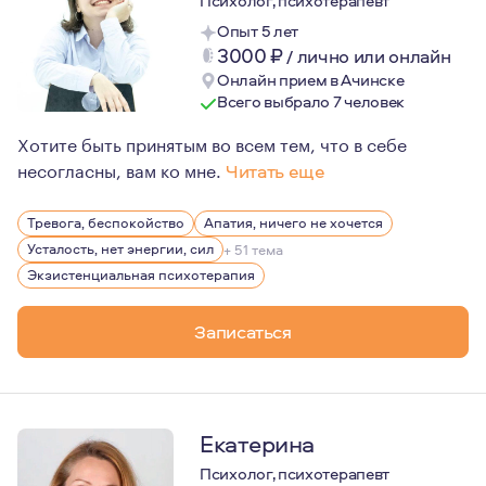
Психолог, психотерапевт
Опыт 5 лет
3000
₽
/
лично или онлайн
Онлайн прием в Ачинске
Всего выбрало 7 человек
Хотите быть принятым во всем тем, что в себе
несогласны, вам ко мне.
Читать еще
Мне всегда был интересен человек: какой он, что им дв
Тревога, беспокойство
Апатия, ничего не хочется
Также важное об о мне: на протяжении четырех лет я н
Усталость, нет энергии, сил
+ 51 тема
Экзистенциальная психотерапия
Записаться
Екатерина
Психолог, психотерапевт