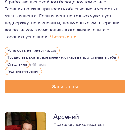
Я работаю в спокойном безоценочном стиле.
Терапия должна приносить облегчение и ясность в
жизнь клиента. Если клиент не только чувствует
поддержку, но и инсайты, полученные им в терапии
воплотились в изменениях в его жизни, считаю
терапию успешной.
Читать еще
В работе я применяю гештальт-подход, знания из сист
Усталость, нет энергии, сил
Трудно выражать свое мнение, отказывать, отстаивать себя
Стыд, вина
+ 61 тема
Гештальт-терапия
Записаться
Арсений
Психолог, психотерапевт