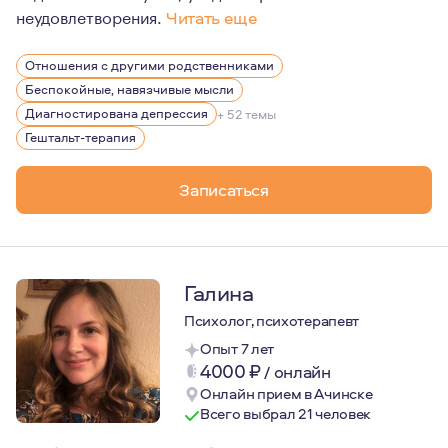
неудовлетворения.
Читать еще
Психологическое образование я получил в военном ун
Отношения с другими родственниками
Занимаюсь профилактикой зависимостей среди подрос
Беспокойные, навязчивые мысли
Являюсь психологом в проекте психологической помощ
Диагностирована депрессия
+ 52 темы
Гештальт-терапия
Увлечён пешим горным туризмом, люблю архитектуру и
Я женат, отец восьмилетнего сына.
Записаться
Галина
Психолог, психотерапевт
Опыт 7 лет
4000
₽
/
онлайн
Онлайн прием в Ачинске
Всего выбрал 21 человек