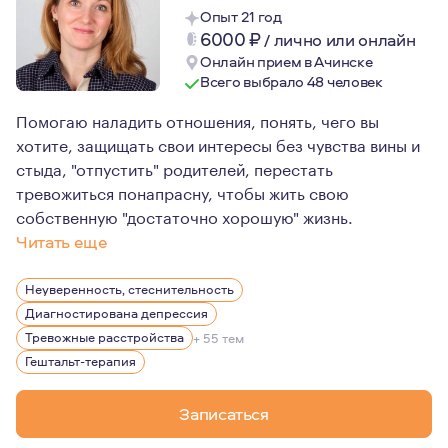
Опыт 21 год
6000
₽
/
лично или онлайн
Онлайн прием в Ачинске
Всего выбрало 48 человек
Помогаю наладить отношения, понять, чего вы
хотите, защищать свои интересы без чувства вины и
стыда, "отпустить" родителей, перестать
тревожиться понапрасну, чтобы жить свою
собственную "достаточно хорошую" жизнь.
Читать еще
Работаю в длительном формате и провожу разовые кон
Неуверенность, стеснительность
Диагностирована депрессия
Тревожные расстройства
+ 55 тем
Гештальт-терапия
Записаться