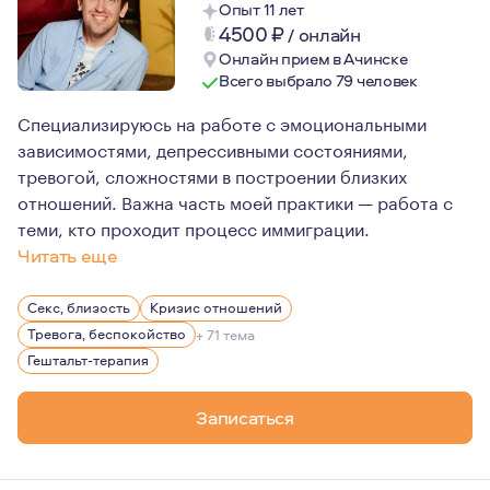
Опыт 11 лет
4500
₽
/
онлайн
Онлайн прием в Ачинске
Всего выбрало 79 человек
Специализируюсь на работе с эмоциональными
зависимостями, депрессивными состояниями,
тревогой, сложностями в построении близких
отношений. Важна часть моей практики — работа с
теми, кто проходит процесс иммиграции.
Читать еще
Все мои профессии так или иначе были связанны с людь
Секс, близость
Кризис отношений
Для меня терапия это в первую очередь практика внима
Тревога, беспокойство
+ 71 тема
Гештальт-терапия
Записаться