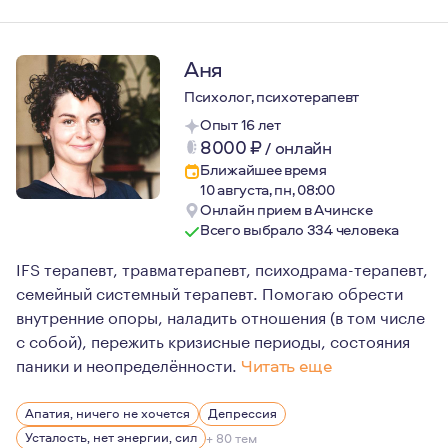
Аня
Психолог, психотерапевт
Опыт 16 лет
8000
₽
/
онлайн
Ближайшее время
10 августа, пн, 08:00
Онлайн прием в Ачинске
Всего выбрало 334 человека
IFS терапевт, травматерапевт, психодрама-терапевт,
семейный системный терапевт. Помогаю обрести
внутренние опоры, наладить отношения (в том числе
с собой), пережить кризисные периоды, состояния
паники и неопределённости.
Читать еще
Я хорошо обучена этике, опираюсь на нее в принятии
Апатия, ничего не хочется
Депрессия
Прохожу личную психотерапию регулярно с 2018г. До эт
Усталость, нет энергии, сил
+ 80 тем