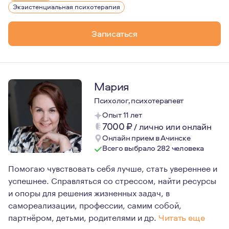
Мое направление в работе - экзистенциальная психотер
Экзистенциальная психотерапия
Записаться
Мария
Психолог, психотерапевт
Опыт 11 лет
7000
₽
/
лично или онлайн
Онлайн прием в Ачинске
Всего выбрало 282 человека
Помогаю чувствовать себя лучше, стать увереннее и
успешнее. Справляться со стрессом, найти ресурсы
и опоры для решения жизненных задач, в
самореализации, профессии, самим собой,
партнёром, детьми, родителями и др.
Читать еще