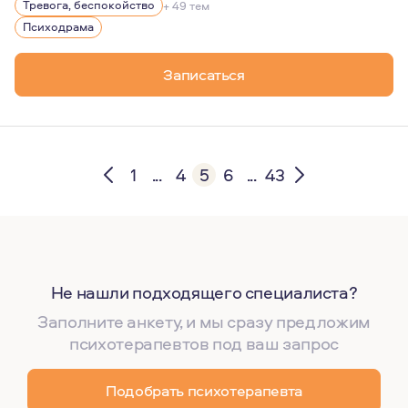
Я ценю свою работу за возможность помогать людям от
Тревога, беспокойство
+ 49 тем
Психодрама
Записаться
1
...
4
5
6
...
43
Не нашли подходящего специалиста?
Заполните анкету, и мы сразу предложим
психотерапевтов под ваш запрос
Подобрать психотерапевта