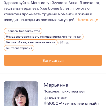
Здравствуйте. Меня зовут Жучкова Анна. Я психолог,
гештальт-терапевт. Уже более 5 лет я помогаю
клиентам проживать трудные моменты в жизни и
находить выходы из сложных ситуаций.
Читать еще
В психологию я пришла в осознанном возрасте.
Тревога, беспокойство
Очень люблю эту профессию, люблю учиться и поэтом
Неудовлетворенность отношениями, что-то не так
Я очень люблю природу, прогулки и собак. Для меня ва
Беспокойные, навязчивые мысли
+ 67 тем
Гештальт-терапия
В
Записаться
Марьянна
Психолог, психотерапевт
Опыт 18 лет
8000
₽
/
лично или онлайн