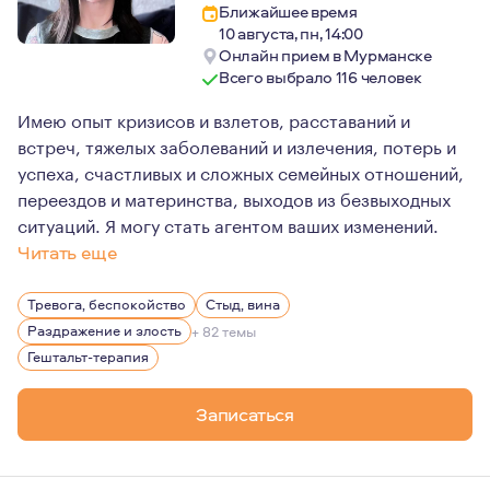
Ближайшее время
10 августа, пн, 14:00
Онлайн прием в Мурманске
Всего выбрало 116 человек
Имею опыт кризисов и взлетов, расставаний и
встреч, тяжелых заболеваний и излечения, потерь и
успеха, счастливых и сложных семейных отношений,
переездов и материнства, выходов из безвыходных
ситуаций. Я могу стать агентом ваших изменений.
Читать еще
Мои успехи в профессии, высокая устойчивость, жизне
Тревога, беспокойство
Стыд, вина
В последние годы активно работаю с молодыми, успешн
Раздражение и злость
+ 82 темы
Гештальт-терапия
Записаться