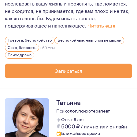
исследовать вашу жизнь и прояснять, где ломается,
не сходится, не принимается, где вам плохо и не так,
как хотелось бы. Будем искать теплое,
поддерживающее и наполняющее.
Читать еще
У меня есть тг-канал и подкаст “А это нормально?",
Тревога, беспокойство
Беспокойные, навязчивые мысли
Я люблю замечать красивое в простом, делать фотог
Секс, близость
+ 69 тем
Коллекционирую хорошую детскую литературу. Ощуща
Психодрама
Записаться
Татьяна
Психолог, психотерапевт
Опыт 9 лет
5000
₽
/
лично или онлайн
Ближайшее время