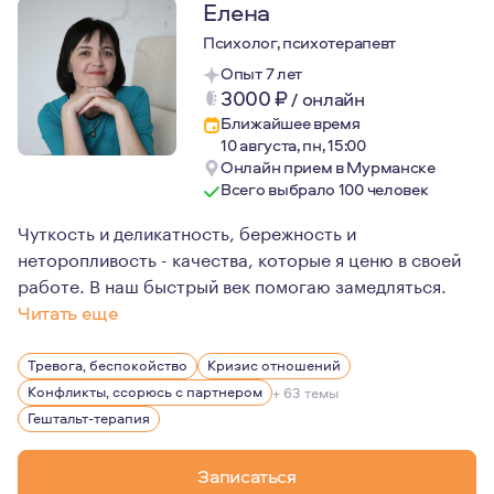
Елена
Психолог, психотерапевт
Опыт 7 лет
3000
₽
/
онлайн
Ближайшее время
10 августа, пн, 15:00
Онлайн прием в Мурманске
Всего выбрало 100 человек
Чуткость и деликатность, бережность и
неторопливость - качества, которые я ценю в своей
работе. В наш быстрый век помогаю замедляться.
Читать еще
Люблю читать. Люблю наблюдать за домашними животным
Тревога, беспокойство
Кризис отношений
Конфликты, ссорюсь с партнером
+ 63 темы
Гештальт-терапия
Записаться