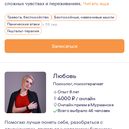
сложных чувствах и переживаниях.
Читать еще
У меня разнообразный опыт личной и профессионально
Тревога, беспокойство
Беспокойные, навязчивые мысли
Мне очень близка идея, что человек, если ему не меша
Панические атаки
+ 59 тем
И в каждый момент времени человек делает лучший вы
Гештальт-терапия
Однако часто человек теряет свою свободу выбирать в
Записаться
И появляется такой внутренний хор голосов. И за этим
Любовь
Психолог, психотерапевт
Опыт 8 лет
4000
₽
/
онлайн
Онлайн прием в Мурманске
Всего выбрало 46 человек
Помогаю лучше понять себя, разобраться с
отношениями, двигаться к желаемому будущему