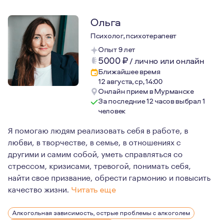
Ольга
Психолог, психотерапевт
Опыт 9 лет
5000
₽
/
лично или онлайн
Ближайшее время
12 августа, ср, 14:00
Онлайн прием в Мурманске
За последние 12 часов выбрал 1
человек
Я помогаю людям реализовать себя в работе, в
любви, в творчестве, в семье, в отношениях с
другими и самим собой, уметь справляться со
стрессом, кризисами, тревогой, понимать себя,
найти свое призвание, обрести гармонию и повысить
качество жизни.
Читать еще
Психология всегда меня интересовала, как способ получ
Алкогольная зависимость, острые проблемы с алкоголем