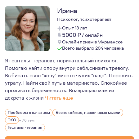
Ирина
Психолог, психотерапевт
Опыт 13 лет
5000
₽
/
онлайн
Онлайн прием в Мурманске
Всего выбрало 204 человека
Я гештальт-терапевт, перинатальный психолог.
Помогаю найти опору внутри себя,снизить тревогу.
Выбирать свое "хочу" вместо чужих "надо". Пережить
утрату. Найти свой путь в материнство. Спокойнее
проживать беременность. Возвращаю мам из
декрета к жизни
Читать еще
Мои мысли и убеждения:
Проблемы с зачатием
Беспокойные, навязчивые мысли
- если вы решили найти психолога, первый шаг навстре
ЭКО
+ 76 тем
- нет плохих и хороших чувств, все чувства важны;
Гештальт-терапия
- никто на самом деле не знает, как жить "правильно" и