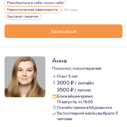
Хорошая психотерапия может многое изменить, и лучш
Разобраться в себе, поиск себя
Мои личные качества психолога: Я эмоционально откры
Наркотическая зависимость
+ 101 тема
Гештальт-терапия
И самое важное про меня-это честность и глубокое ува
Записаться
Анна
Психолог, психотерапевт
Опыт 5 лет
3000
₽
/
онлайн
3500
₽
/
лично
Ближайшее время
13 августа, чт, 16:00
Онлайн прием в Мурманске
За последний месяц выбрало 5
человек