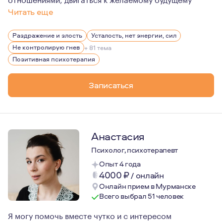
Читать еще
Опыт каждого человека уникален, все истории неповтор
Раздражение и злость
Усталость, нет энергии, сил
Чтобы "с этим что-то делать", нужно понять самого себ
Не контролирую гнев
+ 81 тема
Я не даю советов - если честно, я просто не берусь су
Позитивная психотерапия
Записаться
Анастасия
Психолог, психотерапевт
Опыт 4 года
4000
₽
/
онлайн
Онлайн прием в Мурманске
Всего выбрал 51 человек
Я могу помочь вместе чутко и с интересом