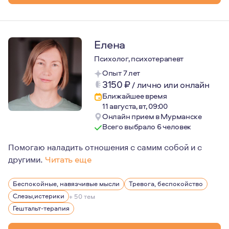
Елена
Психолог, психотерапевт
Опыт 7 лет
3150
₽
/
лично или онлайн
Ближайшее время
11 августа, вт, 09:00
Онлайн прием в Мурманске
Всего выбрало 6 человек
Помогаю наладить отношения с самим собой и с
другими.
Читать еще
Мое первое образование - экономическое, и, конечно, 
Беспокойные, навязчивые мысли
Тревога, беспокойство
Слезы,истерики
+ 50 тем
Гештальт-терапия