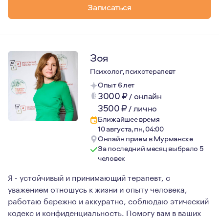
Записаться
- дети - это отражение родителей;
- если выхода нет - это значит, что выход есть, но он на
Мне 39 лет, я замужем и мама двух дочек - 9 и 3 лет.
Зоя
В перинатальную тему я пришла из своего личного опыт
Психолог, психотерапевт
Опыт 6 лет
3000
₽
/
онлайн
3500
₽
/
лично
Ближайшее время
10 августа, пн, 04:00
Онлайн прием в Мурманске
За последний месяц выбрало 5
человек
Я - устойчивый и принимающий терапевт, с
уважением отношусь к жизни и опыту человека,
работаю бережно и аккуратно, соблюдаю этический
кодекс и конфиденциальность. Помогу вам в ваших