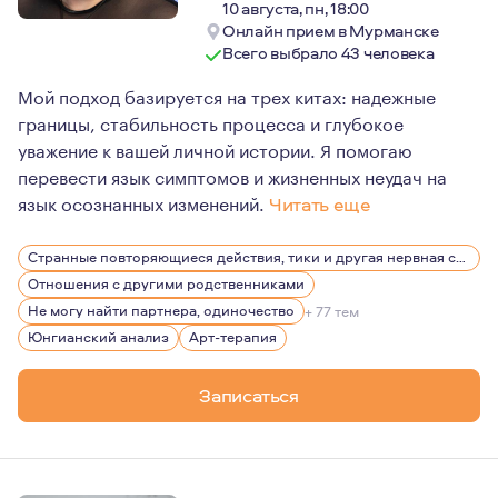
10 августа, пн, 18:00
Онлайн прием в Мурманске
Всего выбрало 43 человека
Мой подход базируется на трех китах: надежные
границы, стабильность процесса и глубокое
уважение к вашей личной истории. Я помогаю
перевести язык симптомов и жизненных неудач на
язык осознанных изменений.
Читать еще
Юнгианский анализ, юнгианская сказкотерапия, арт-те
Странные повторяющиеся действия, тики и другая нервная симптоматика
Групповые трансформационные игры для взрослых — аб
Отношения с другими родственниками
Игры: Психосоматика (работа с заболеванием, симптом
Не могу найти партнера, одиночество
+ 77 тем
Юнгианский анализ
Арт-терапия
Записаться