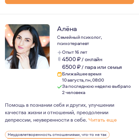
Алёна
Семейный психолог,
психотерапевт
Опыт 16 лет
4500
₽
/
онлайн
6500
₽
/
пара или семья
Ближайшее время
10 августа, пн, 08:00
За последнюю неделю выбрало
2 человека
Помощь в познании себя и других, улучшении
качества жизни и отношений, преодолении
депрессии, неуверенности в себе.
Читать еще
Психолог высшей квалификационной категории.
Неудовлетворенность отношениями, что-то не так