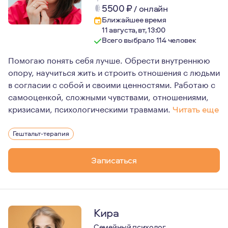
5500
₽
/
онлайн
Ближайшее время
11 августа, вт, 13:00
Всего выбрало 114 человек
Помогаю понять себя лучше. Обрести внутреннюю
опору, научиться жить и строить отношения с людьми
в согласии с собой и своими ценностями. Работаю с
самооценкой, сложными чувствами, отношениями,
кризисами, психологическими травмами.
Читать еще
Я верю, что каждый человек обладает силой трансфор
Гештальт-терапия
И во многом это зависит от желания и мотивации добив
Психотерапия это не тренинг, не коучинг. Это путь, п
Записаться
Гештальт-терапия позволяет познать себя, принять себ
Я с удовольствием помогу вам в этом путешествии к себ
Кира
Семейный психолог,