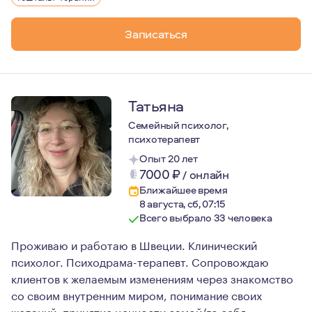
Это помогает определить причины проблем, научиться 
Записаться
Татьяна
Семейный психолог,
психотерапевт
Опыт 20 лет
7000
₽
/
онлайн
Ближайшее время
8 августа, сб, 07:15
Всего выбрало 33 человека
Проживаю и работаю в Швеции. Клинический
психолог. Психодрама-терапевт. Сопровождаю
клиентов к желаемым изменениям через знакомство
со своим внутренним миром, понимание своих
желаний, принятие ценности самой/го себя.