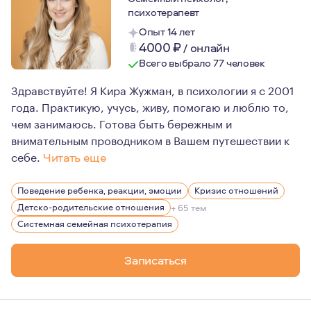
психотерапевт
Опыт 14 лет
4000
₽
/
онлайн
Всего выбрало 77 человек
Здравствуйте! Я Кира Жужман, в психологии я с 2001
года. Практикую, учусь, живу, помогаю и люблю то,
чем занимаюсь. Готова быть бережным и
внимательным проводником в Вашем путешествии к
себе.
Читать еще
Многие мои хобби и увлечения также связаны с психоло
Поведение ребенка, реакции, эмоции
Кризис отношений
Так, дома у меня внушительная библиотека литературы
Детско-родительские отношения
+ 65 тем
Мне очень интересна сказкотерапия и я не только чита
Системная семейная психотерапия
У меня достаточно большой опыт работы в школах, а та
Записаться
Люблю и провожу психологические трансформационны
Являюсь автором метафорических ассоциативных карт 