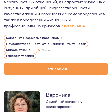
межличностных отношений, в непростых жизненных
ситуациях, при общей неудовлетворенности
качеством жизни и сложностях с самоопределением,
так же в преодолении жизненных и
профессиональных кризисов.
Читать еще
Я являюсь опытным гештальттерапевтом с 14 -летней п
Конфликты, ссорюсь с партнером
Проф. ценностями для меня является - аккуратное бер
Неудовлетворенность отношениями, что-то не так
Кризис отношений
+ 71 тема
Гештальт-терапия
Записаться
Вероника
Семейный психолог,
психотерапевт