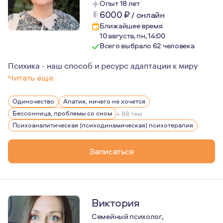
Опыт 18 лет
6000
₽
/
онлайн
Ближайшее время
10 августа, пн, 14:00
Всего выбрало 62 человека
Психика - наш способ и ресурс адаптации к миру
Читать еще
Буду бережной в помощи Вам. Ответственна, организо
Одиночество
Апатия, ничего не хочется
Опыт работы сформировал мои профессиональные позиц
Бессонница, проблемы со сном
+ 88 тем
Регулярно посещаю международные конференции и конг
Психоаналитическая (психодинамическая) психотерапия
Есть возможность работать с людьми, проживающими в
Записаться
Виктория
Семейный психолог,