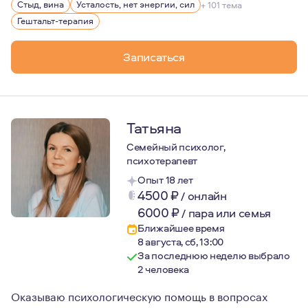
Стыд, вина
Усталость, нет энергии, сил
+ 101 тема
Гештальт-терапия
Записаться
Татьяна
Семейный психолог,
психотерапевт
Опыт 18 лет
4500
₽
/
онлайн
6000
₽
/
пара или семья
Ближайшее время
8 августа, сб, 13:00
За последнюю неделю выбрало
2 человека
Оказываю психологическую помощь в вопросах