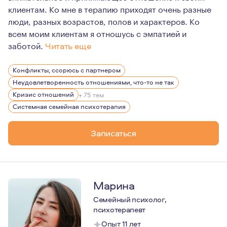
клиентам. Ко мне в терапию приходят очень разные
люди, разных возрастов, полов и характеров. Ко
всем моим клиентам я отношусь с эмпатией и
заботой.
Читать еще
Я пришёл в профессию после того, как сам столкнулся 
Конфликты, ссорюсь с партнером
С тех пор, психология для меня стала не только любим
Неудовлетворенность отношениями, что-то не так
Главным принципом для меня в моей работе является пр
Кризис отношений
+ 75 тем
Системная семейная психотерапия
Записаться
Марина
Семейный психолог,
психотерапевт
Опыт 11 лет