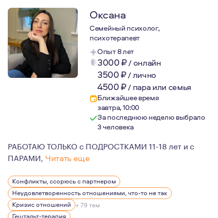
Люблю путешествовать, занимаюсь спортом. Являюсь 
Оксана
Семейный психолог,
психотерапевт
Опыт 8 лет
3000
₽
/
онлайн
3500
₽
/
лично
4500
₽
/
пара или семья
Ближайшее время
завтра, 10:00
За последнюю неделю выбрало
3 человека
РАБОТАЮ ТОЛЬКО с ПОДРОСТКАМИ 11-18 лет и с
ПАРАМИ,
Читать еще
В работе кроме знаний и профессиональных навыков оп
Конфликты, ссорюсь с партнером
Придерживаюсь основных этических норм психотерапии
Неудовлетворенность отношениями, что-то не так
Работаю в гештальт-подходе, а это означает, что час
Кризис отношений
+ 79 тем
Гештальт-терапия