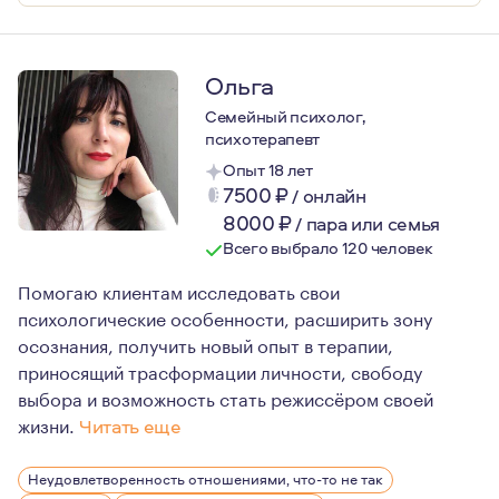
Ольга
Семейный психолог,
психотерапевт
Опыт 18 лет
7500
₽
/
онлайн
8000
₽
/
пара или семья
Всего выбрало 120 человек
Помогаю клиентам исследовать свои
психологические особенности, расширить зону
осознания, получить новый опыт в терапии,
приносящий трасформации личности, свободу
выбора и возможность стать режиссёром своей
жизни.
Читать еще
Для меня психотерапия уже давно стала частью жизни и
Неудовлетворенность отношениями, что-то не так
Про себя могу сказать, что как терапевт я поддержива