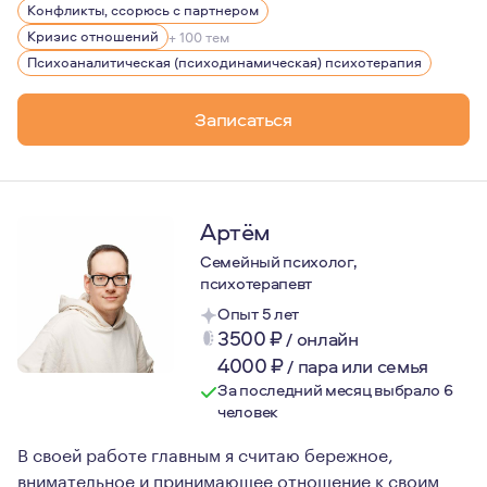
Профессиональный стаж – 11 лет.
Конфликты, ссорюсь с партнером
«С судьбой нельзя не считаться, мы не можем просто с
Кризис отношений
+ 100 тем
Психоаналитическая (психодинамическая) психотерапия
Ролло Мэй
Психоаналитическая терапия не меняет судьбу, она поз
Записаться
Артём
Семейный психолог,
психотерапевт
Опыт 5 лет
3500
₽
/
онлайн
4000
₽
/
пара или семья
За последний месяц выбрало 6
человек
В своей работе главным я считаю бережное,
внимательное и принимающее отношение к своим