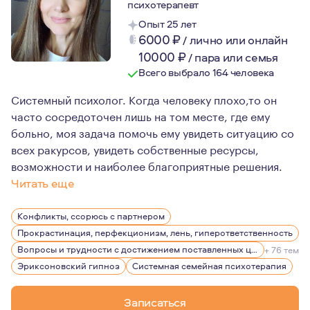
психотерапевт
Опыт 25 лет
6000
₽
/
лично или онлайн
10000
₽
/
пара или семья
Всего выбрало 164 человека
Системный психолог. Когда человеку плохо,то он
часто сосредоточен лишь на том месте, где ему
больно, моя задача помочь ему увидеть ситуацию со
всех ракурсов, увидеть собственные ресурсы,
возможности и наиболее благоприятные решения.
Читать еще
Я люблю путешествовать, так как это меняет представ
Конфликты, ссорюсь с партнером
Прокрастинация, перфекционизм, лень, гиперответственность
Вопросы и трудности с достижением поставленных целей
+ 76 тем
Эриксоновский гипноз
Системная семейная психотерапия
Записаться