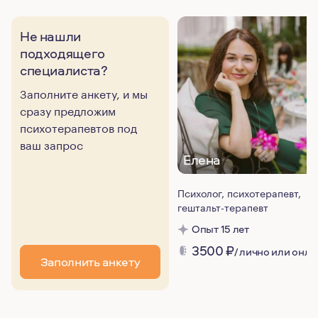
Не нашли
подходящего
специалиста?
Заполните анкету, и мы
сразу предложим
психотерапевтов под
ваш запрос
Елена
Психолог, психотерапевт,
гештальт-терапевт
Опыт 15 лет
3500
₽
/ лично или онла
Заполнить анкету