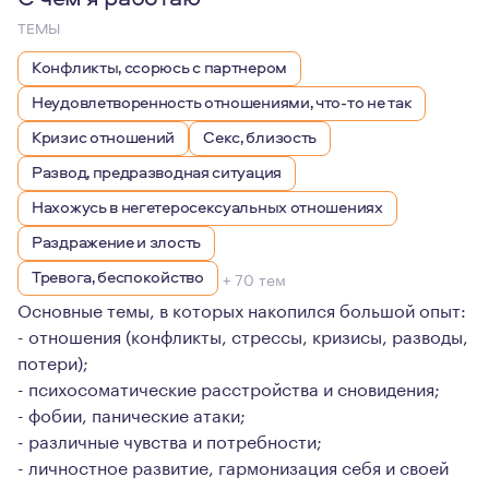
ТЕМЫ
Конфликты, ссорюсь с партнером
Неудовлетворенность отношениями, что-то не так
Кризис отношений
Секс, близость
Развод, предразводная ситуация
Нахожусь в негетеросексуальных отношениях
Раздражение и злость
Тревога, беспокойство
+ 70 тем
Основные темы, в которых накопился большой опыт:
- отношения (конфликты, стрессы, кризисы, разводы,
потери);
- психосоматические расстройства и сновидения;
- фобии, панические атаки;
- различные чувства и потребности;
- личностное развитие, гармонизация себя и своей