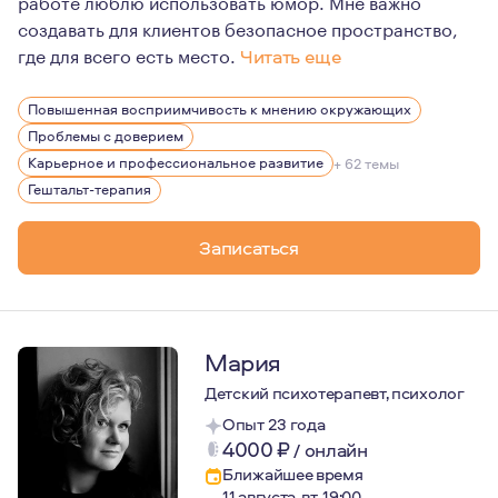
работе люблю использовать юмор. Мне важно
создавать для клиентов безопасное пространство,
где для всего есть место.
Читать еще
Мне искренне интересен собственный путь развития, 10
Повышенная восприимчивость к мнению окружающих
Я много внимания и энергии направляю на то, что бы в
Проблемы с доверием
Карьерное и профессиональное развитие
+ 62 темы
Гештальт-терапия
Записаться
Мария
Детский психотерапевт, психолог
Опыт 23 года
4000
₽
/
онлайн
Ближайшее время
11 августа, вт, 19:00