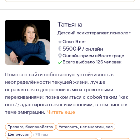
Татьяна
Детский психотерапевт, психолог
Опыт 9 лет
5500
₽
/
онлайн
Онлайн прием в Волгограде
Всего выбрало 126 человек
Помогаю найти собственную устойчивость в
неопределённости текущей жизни, лучше
справляться с депрессивными и тревожными
переживаниями; познакомиться с собой таким "как
есть"; адаптироваться к изменениям, в том числе в
теме эмиграции.
Читать еще
Я думаю, что психотерапия имеет достаточно прикладн
Тревога, беспокойство
Усталость, нет энергии, сил
Кабинет психотерапевта это место, где вы можете быть
Депрессия
+ 76 тем