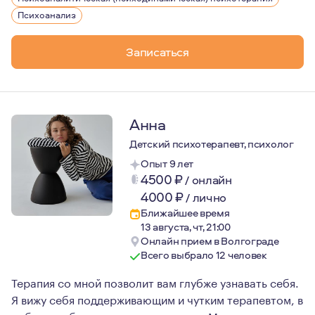
В работе с человеком я исхожу из уникальности каждог
Психоанализ
Записаться
Анна
Детский психотерапевт, психолог
Опыт 9 лет
4500
₽
/
онлайн
4000
₽
/
лично
Ближайшее время
13 августа, чт, 21:00
Онлайн прием в Волгограде
Всего выбрало 12 человек
Терапия со мной позволит вам глубже узнавать себя.
Я вижу себя поддерживающим и чутким терапевтом, в