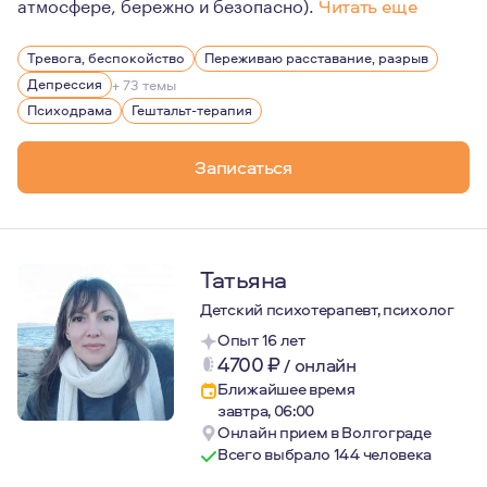
атмосфере, бережно и безопасно).
Читать еще
В жизни часто возникает необходимость понять важный
Тревога, беспокойство
Переживаю расставание, разрыв
Депрессия
+ 73 темы
Психодрама
Гештальт-терапия
Записаться
Татьяна
Детский психотерапевт, психолог
Опыт 16 лет
4700
₽
/
онлайн
Ближайшее время
завтра, 06:00
Онлайн прием в Волгограде
Всего выбрало 144 человека