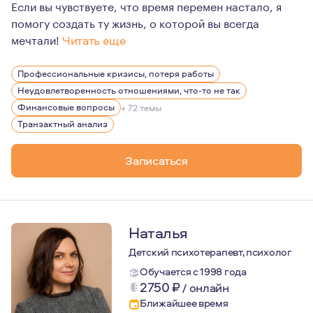
Если вы чувствуете, что время перемен настало, я
помогу создать ту жизнь, о которой вы всегда
мечтали!
Читать еще
Меня зовут Татьяна ПЕДАЕВА. Я психолог и психотерапе
Профессиональные кризисы, потеря работы
Долгое время мечтала работать с темой ОДИНОЧЕСТВ
Неудовлетворенность отношениями, что-то не так
Думала: "Ну, чему я могу научить клиентов, если я сама
Финансовые вопросы
+ 72 темы
Транзактный анализ
Я была телевизионным журналистом". В 26 лет поняла, 
Личная и групповая терапии полностью перекроили мою 
Записаться
Наталья
Детский психотерапевт, психолог
Обучается с 1998 года
2750
₽
/
онлайн
Ближайшее время