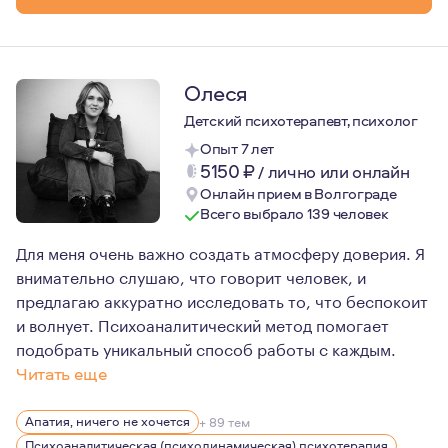
Олеся
Детский психотерапевт, психолог
Опыт 7 лет
5150
₽
/
лично или онлайн
Онлайн прием в Волгограде
Всего выбрало 139 человек
Для меня очень важно создать атмосферу доверия. Я
внимательно слушаю, что говорит человек, и
предлагаю аккуратно исследовать то, что беспокоит
и волнует. Психоаналитический метод помогает
подобрать уникальный способ работы с каждым.
Читать еще
Рада приветствовать Вас на своей странице!
Апатия, ничего не хочется
+ 89 тем
Психоанализом я стала заниматься с 2017 года, именно
Психоаналитическая (психодинамическая) психотерапия