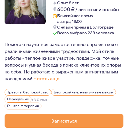
Опыт 8 лет
4000
₽
/
лично или онлайн
Ближайшее время
завтра, 16:00
Онлайн прием в Волгограде
Всего выбрало 233 человека
Помогаю научиться самостоятельно справляться с
различными жизненными трудностями. Мой стиль
работы - теплое живое участие, поддержка, точные
вопросы и умная беседа в поиске клиентов их опоры
на себя. Не работаю с выраженным антивитальным
поведением!
Читать еще
Мои ценности в работе: этика, гуманизм, толерантнос
Тревога, беспокойство
Беспокойные, навязчивые мысли
Я вдумчивый, теплый, устойчивый и внимательный терап
Переедание
+ 82 темы
Работаю только длительно, не смогу помочь в кризисн
Гештальт-терапия
Записаться