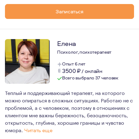
- обрести уверенность, почувствовать вдохновение и ж
Записаться
- научиться конструктивно реагировать на неудачи, га
В работе я опираюсь на научные знания.
Темп и скорость работы всецело принадлежат Вам, я не
Елена
Психолог, психотерапевт
Опыт 6 лет
3500
₽
/
онлайн
Всего выбрало 37 человек
Теплый и поддерживающий терапевт, на которого
можно опираться в сложных ситуациях. Работаю не с
проблемой, а с человеком, поэтому в отношениях с
клиентом мне важны бережность, безоценочность,
открытость, глубина, хорошие границы и чувство
юмора.
Читать еще