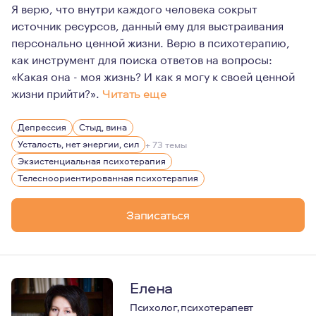
Я верю, что внутри каждого человека сокрыт
источник ресурсов, данный ему для выстраивания
персонально ценной жизни. Верю в психотерапию,
как инструмент для поиска ответов на вопросы:
«Какая она - моя жизнь? И как я могу к своей ценной
жизни прийти?».
Читать еще
У меня есть технический бэкграунд - по первому образ
Депрессия
Стыд, вина
Жизненные силы я черпаю из близкого контакта с прир
Усталость, нет энергии, сил
+ 73 темы
Экзистенциальная психотерапия
Телесноориентированная психотерапия
Записаться
Елена
Психолог, психотерапевт