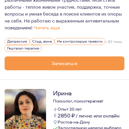
работы - теплое живое участие, поддержка, точные
вопросы и умная беседа в поиске клиентов их опоры
на себя. Не работаю с выраженным антивитальным
поведением!
Читать еще
Мои ценности в работе: этика, гуманизм, толерантнос
Депрессия
Стыд, вина
Не контролирую тревоги
+ 82 темы
Я вдумчивый, теплый, устойчивый и внимательный терап
Гештальт-терапия
Работаю только длительно, не смогу помочь в кризисн
Записаться
Ирина
Психолог, психотерапевт
Опыт 20 лет
2850
₽
/
лично или онлайн
Ростов-на-Дону
За последнюю неделю выбрало