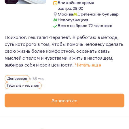
Ближайшее время
завтра, 09:00
Москва
Сретенский бульвар
Новокузнецкая
Всего выбрало 72 человека
Психолог, гештальт-терапевт. Я работаю в методе,
суть которого в том, чтобы помочь человеку сделать
свою жизнь более комфортной, осознать связь
мыслей с телом и чувствами и жить в настоящем,
выбирая себя и свои ценности.
Читать еще
Мне нравится высказывание основателя гештальт-терап
Депрессия
+ 65 тем
Я очень бережно и уважительно отношусь к людям, с к
Гештальт-терапия
С чем я не работаю: зависимости (игровая, алкогольна
Записаться