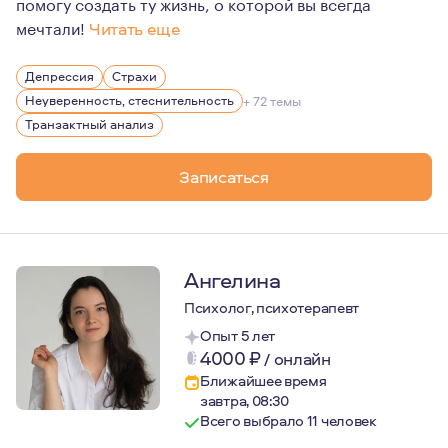
помогу создать ту жизнь, о которой вы всегда
мечтали!
Читать еще
Меня зовут Татьяна ПЕДАЕВА. Я психолог и психотерапе
Депрессия
Страхи
Долгое время мечтала работать с темой ОДИНОЧЕСТВ
Неуверенность, стеснительность
+ 72 темы
Думала: "Ну, чему я могу научить клиентов, если я сама
Транзактный анализ
Я была телевизионным журналистом". В 26 лет поняла, 
Записаться
Личная и групповая терапии полностью перекроили мою 
Ангелина
Психолог, психотерапевт
Опыт 5 лет
4000
₽
/
онлайн
Ближайшее время
завтра, 08:30
Всего выбрало 11 человек