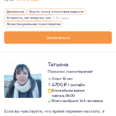
К работе психолога я пришла через понимание того, что
Депрессия
Грусть, тоска, отсутствие радости
В работе для меня важен глубокий контакт с клиентом,
Усталость, нет энергии, сил
+ 53 темы
Я очень люблю читать и вижу в художественной литера
Экзистенциальная психотерапия
Записаться
Татьяна
Психолог, психотерапевт
Опыт 16 лет
4700
₽
/
онлайн
Ближайшее время
завтра, 06:00
Всего выбрало 144 человека
Если вы чувствуете, что время перемен настало, я