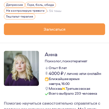
Больше 10 лет работаю онлайн. Мой самый большой инте
Депрессия
Горе, боль, обида
Люблю жизнь, свою семью, книги Макса Фрая, истории л
Не контролирую тревоги
+ 54 темы
Верю в то, что каждый сам кузнец своего счастья, тол
Гештальт-терапия
Записаться
Анна
Психолог, психотерапевт
Опыт 8 лет
4000
₽
/
лично или онлайн
Ближайшее время
завтра, 16:00
Москва
Третьяковская
Всего выбрало 233 человека
Помогаю научиться самостоятельно справляться с
различными жизненными трудностями. Мой стиль