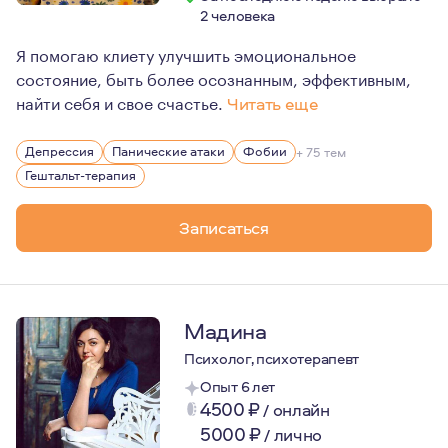
2 человека
Я помогаю клиету улучшить эмоциональное
состояние, быть более осознанным, эффективным,
найти себя и свое счастье.
Читать еще
Выбор быть психологом неслучайный. У меня всегда по
Депрессия
Панические атаки
Фобии
+ 75 тем
Гештальт-терапия
Записаться
Мадина
Психолог, психотерапевт
Опыт 6 лет
4500
₽
/
онлайн
5000
₽
/
лично