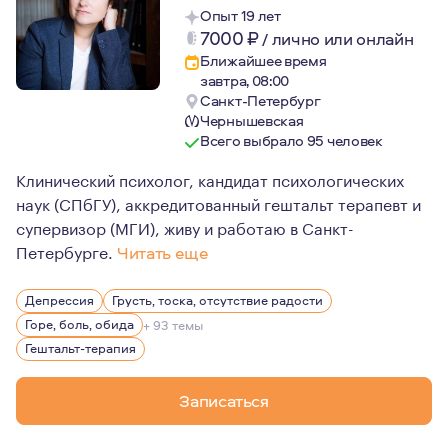
Опыт 19 лет
7000
₽
/
лично или онлайн
Ближайшее время
завтра, 08:00
Санкт-Петербург
Чернышевская
Всего выбрало 95 человек
Клинический психолог, кандидат психологических
наук (СПбГУ), аккредитованный гештальт терапевт и
супервизор (МГИ), живу и работаю в Санкт-
Петербурге.
Читать еще
Для меня психотерапия давно перестала быть крайней 
Депрессия
Грусть, тоска, отсутствие радости
Если отвечать на вопрос, что для меня психотерапия (н
Горе, боль, обида
+ 93 темы
Гештальт-терапия
Записаться