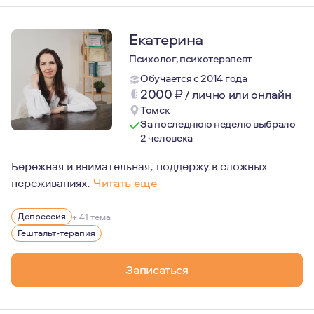
Екатерина
Психолог, психотерапевт
Обучается с 2014 года
2000
₽
/
лично или онлайн
Томск
За последнюю неделю выбрало
2 человека
Бережная и внимательная, поддержу в сложных
переживаниях.
Читать еще
Мама подростка и второклассника, замужем уже 22 год
Депрессия
+ 41 тема
В психологию пришла тогда, когда у меня родился и на
Гештальт-терапия
И… я обратилась за профессиональной помощью психоло
Записаться