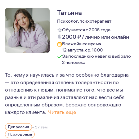
Татьяна
Психолог, психотерапевт
Обучается с 2006 года
2000
₽
/
лично или онлайн
Ближайшее время
12 августа, ср, 16:00
За последнюю неделю выбрало
2 человека
То, чему я научилась и за что особенно благодарна
— это определенная степень толерантности по
отношению к людям, понимание того, что все мы
разные и эти различия заставляют нас вести себя
определенным образом. Бережно сопровождаю
каждого клиента.
Читать еще
В работе с вами, я помогаю:
Депрессия
+ 57 тем
- стать себе опорой, исследуя собственные ресурсы и 
Психодрама