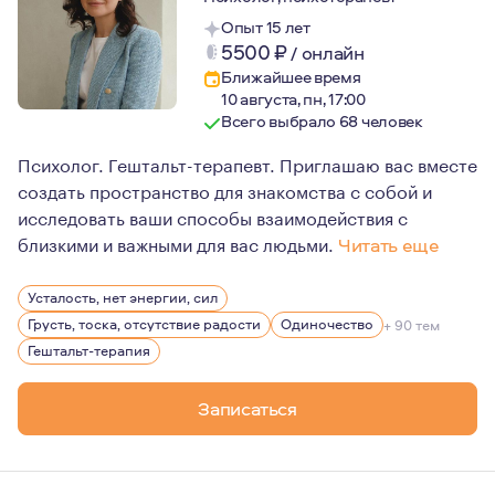
Опыт 15 лет
5500
₽
/
онлайн
Ближайшее время
10 августа, пн, 17:00
Всего выбрало 68 человек
Психолог. Гештальт-терапевт. Приглашаю вас вместе
создать пространство для знакомства с собой и
исследовать ваши способы взаимодействия с
близкими и важными для вас людьми.
Читать еще
На личном опыте прохождения терапии могу сказать: из
Усталость, нет энергии, сил
Именно этому я предлагаю вам научиться в терапии со 
Грусть, тоска, отсутствие радости
Одиночество
+ 90 тем
Гештальт-терапия
Записаться