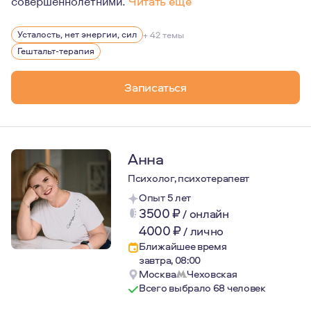
Читать еще
Мой путь в профессии берёт начало из клиентского оп
Усталость, нет энергии, сил
+ 42 темы
В 23 года я работал по первому торговому образовани
Гештальт-терапия
В работе мне нравится, разбираться в хитросплетени
Записаться
Анна
Психолог, психотерапевт
Опыт 5 лет
3500
₽
/
онлайн
4000
₽
/
лично
Ближайшее время
завтра, 08:00
Москва
Чеховская
Всего выбрало 68 человек