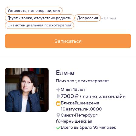
Главная ценность, которой я руководствуюсь в работе 
Усталость, нет энергии, сил
Регулярно прохожу личную терапию и супервизию, учав
Грусть, тоска, отсутствие радости
Депрессия
+ 67 тем
Экзистенциальная психотерапия
Записаться
Елена
Психолог, психотерапевт
Опыт 19 лет
7000
₽
/
лично или онлайн
Ближайшее время
10 августа, пн, 08:00
Санкт-Петербург
Чернышевская
Всего выбрало 95 человек