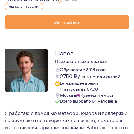
У меня есть один ребенок, сын.
Гештальт-терапия
Очень люблю путешествия. Есть опыт горных восхожден
Записаться
Психология для меня сейчас - это образ жизни и мышле
Регулярная личная терапия появилась у меня в 2016 году
Начало моего обучения - 2018 год.
Начало практики - 2020 год.
Павел
Одними из самых важных принципов моей работы являютс
Психолог, психотерапевт
Обучается с 2013 года
2750
₽
/
лично или онлайн
Ближайшее время
11 августа, вт, 07:00
Москва
Кузнецкий мост
Всего выбрало 64 человека
Я работаю с помощью метафор, юмора и поддержки,
не осуждаю и не говорю как правильно, помогаю в
выстраивании гармоничной жизни. Работаю только с
совершеннолетними.