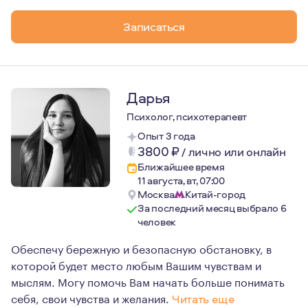
Я - мама дочи-подростка.
Записаться
3,5 года в эмиграции.
Люблю спорт, хайки, путешествия, керамику.
Дарья
Психолог, психотерапевт
Опыт 3 года
3800
₽
/
лично или онлайн
Ближайшее время
11 августа, вт, 07:00
Москва
Китай-город
За последний месяц выбрало 6
человек
Обеспечу бережную и безопасную обстановку, в
которой будет место любым Вашим чувствам и
мыслям. Могу помочь Вам начать больше понимать
себя, свои чувства и желания.
Читать еще