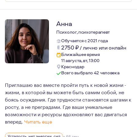
Анна
Психолог, психотерапевт
Обучается с 2021 года
2750
₽
/
лично или онлайн
Ближайшее время
11 августа, вт, 13:00
Краснодар
Всего выбрало 42 человека
Приглашаю вас вместе пройти путь к новой жизни -
жизни, в которой вы можете быть самим собой, не
боясь осуждения. Где трудности становятся шагами к
росту, а не преградами. Где ваши уникальные
возможности и ресурсы вдохновляют вас двигаться
вперед.
Читать еще
Мне 35 лет. Живу в Краснодаре.
Усталость, нет энергии, сил
+ 66 тем