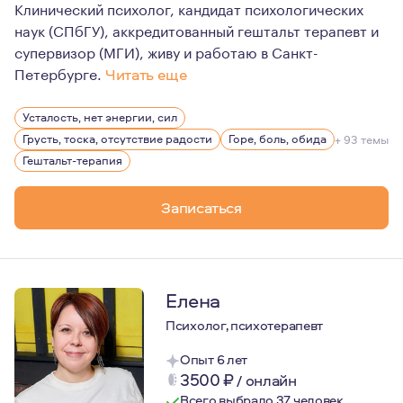
Клинический психолог, кандидат психологических
наук (СПбГУ), аккредитованный гештальт терапевт и
супервизор (МГИ), живу и работаю в Санкт-
Петербурге.
Читать еще
Для меня психотерапия давно перестала быть крайней 
Усталость, нет энергии, сил
Если отвечать на вопрос, что для меня психотерапия (н
Грусть, тоска, отсутствие радости
Горе, боль, обида
+ 93 темы
Гештальт-терапия
Записаться
Елена
Психолог, психотерапевт
Опыт 6 лет
3500
₽
/
онлайн
Всего выбрало 37 человек