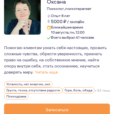
Оксана
Психолог, психотерапевт
Опыт 8 лет
5000
₽
/
онлайн
Ближайшее время
10 августа, пн, 12:00
Всего выбрал 41 человек
Помогаю клиентам узнать себя настоящих, прожить
сложные чувства, обрести уверенность, признать
право на ошибку, на собственное мнение, найти
опору внутри себя, стать осознаннее, научиться
доверять миру.
Читать еще
Для меня психотерапия - это про любовь к себе, про ц
Усталость, нет энергии, сил
Грусть, тоска, отсутствие радости
Горе, боль, обида
+ 83 темы
Психодрама
Записаться