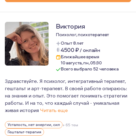
Виктория
Психолог, психотерапевт
Опыт 8 лет
4500
₽
/
онлайн
Ближайшее время
10 августа, пн, 05:30
Всего выбрало 52 человека
Здравствуйте. Я психолог, интегративный терапевт,
гештальт и арт-терапевт. В своей работе опираюсь:
на знания и опыт. Это помогает понимать стратегии
работы. И на то, что каждый случай - уникальная
живая история
Читать еще
Мои ценности - это внутренняя свобода, честность с с
Усталость, нет энергии, сил
+ 65 тем
И да: юмор - важный помощник по жизни ;)
Гештальт-терапия