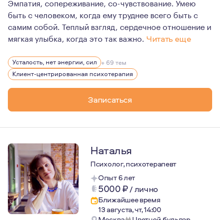
Эмпатия, сопереживание, со-чувствование. Умею
быть с человеком, когда ему труднее всего быть с
самим собой. Теплый взгляд, сердечное отношение и
мягкая улыбка, когда это так важно.
Читать еще
Безоговорочно верю в потенциал каждого человека. Не 
Усталость, нет энергии, сил
+ 69 тем
С 2017 года модерирую большую группу по детско-роди
Клиент-центрированная психотерапия
Записаться
Наталья
Психолог, психотерапевт
Опыт 6 лет
5000
₽
/
лично
Ближайшее время
13 августа, чт, 14:00
Москва
Цветной бульвар