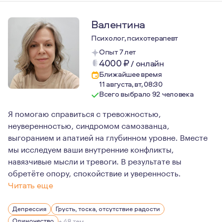
Валентина
Психолог, психотерапевт
Опыт 7 лет
4000
₽
/
онлайн
Ближайшее время
11 августа, вт, 08:30
Всего выбрало 92 человека
Я помогаю справиться с тревожностью,
неуверенностью, синдромом самозванца,
выгоранием и апатией на глубинном уровне. Вместе
мы исследуем ваши внутренние конфликты,
навязчивые мысли и тревоги. В результате вы
обретёте опору, спокойствие и уверенность.
Читать еще
Моя роль — не давать решения, а помочь вам услышать
Депрессия
Грусть, тоска, отсутствие радости
Одиночество
+ 48 тем