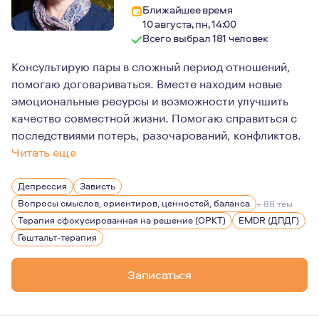
Ближайшее время
10 августа, пн, 14:00
Всего выбрал 181 человек
Консультирую пары в сложный период отношений,
помогаю договариваться. Вместе находим новые
эмоциональные ресурсы и возможности улучшить
качество совместной жизни. Помогаю справиться с
последствиями потерь, разочарований, конфликтов.
Читать еще
При работе с парами и в индивидуальной работе я опир
Депрессия
Зависть
И, конечно, я убеждена, что длительная терапия, осно
Вопросы смыслов, ориентиров, ценностей, баланса
+ 88 тем
Вот уже почти 20 лет я сосредоточена на терапевтичес
Терапия сфокусированная на решение (ОРКТ)
EMDR (ДПДГ)
Гештальт-терапия
Записаться