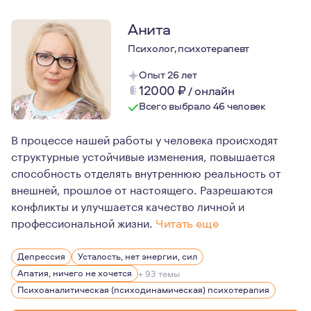
Анита
Психолог, психотерапевт
Опыт 26 лет
12000
₽
/
онлайн
Всего выбрало 46 человек
В процессе нашей работы у человека происходят
структурные устойчивые изменения, повышается
способность отделять внутреннюю реальность от
внешней, прошлое от настоящего. Разрешаются
конфликты и улучшается качество личной и
профессиональной жизни.
Читать еще
Психоаналитический психотерапевт, группаналитик, се
Депрессия
Усталость, нет энергии, сил
Бизнес-тренер, психоаналитический коуч.
Апатия, ничего не хочется
+ 93 темы
Сертифицированный TFP-терапевт (психотерапия, фоку
Психоаналитическая (психодинамическая) психотерапия