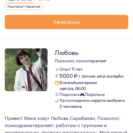
Гештальт-терапия
Записаться
Любовь
Психолог, психотерапевт
Опыт 11 лет
5000
₽
/
лично или онлайн
Ближайшее время
завтра, 06:00
Подольск
Подольск
За последнюю неделю выбрало
2 человека
Привет! Меня зовут Любовь Сарибекян, Психолог,
психодраматерапевт: работаю с группами и
индивидуально, провожу мастер‑классы. Мой личный