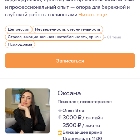
и профессиональный опыт — опора для бережной и
глубокой работы с клиентами
Читать еще
За 10 лет работы в психологии, включая практику в д
Депрессия
Неуверенность, стеснительность
Стресс, эмоциональная нестабильность, срывы
+ 81 тема
Психодрама
Записаться
Оксана
Психолог, психотерапевт
Опыт 8 лет
3000
₽
/
онлайн
3500
₽
/
лично
Ближайшее время
14 августа, пт, 11:00