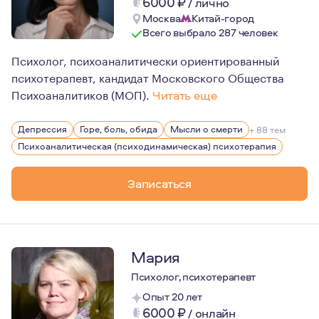
6000
₽
/
лично
Москва
Китай-город
Всего выбрало 287 человек
Психолог, психоаналитически ориентированный
психотерапевт, кандидат Московского Общества
Психоаналитиков (МОП).
Читать еще
Я участвую в регулярных семинарах французских и росс
Депрессия
Горе, боль, обида
Мысли о смерти
+ 88 тем
Регулярно прохожу супервизии (индивидуальные и груп
Психоаналитическая (психодинамическая) психотерапия
Есть научные публикации (в соавторстве).
Записаться
Также мной была переведена книга американского псих
Мария
Психолог, психотерапевт
Опыт 20 лет
6000
₽
/
онлайн