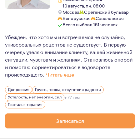
10 августа, пн, 08:00
Москва
Сретенский бульвар
Белорусская
Савёловская
Всего выбрал 151 человек
Убежден, что хотя мы и встречаемся не случайно,
универсальных рецептов не существует. В первую
очередь уделяю внимание клиенту, вашей жизненной
ситуации, чувствам и желаниям. Становлюсь опорой
и помогаю сориентироваться в водовороте
происходящего.
Читать еще
Люблю юмор и стендап - сам несколько раз выступал к
Депрессия
Грусть, тоска, отсутствие радости
Увлекаюсь плаванием, интуитивными танцами, тантрой 
Усталость, нет энергии, сил
+ 77 тем
Обратившись ко мне вы сделаете первый шаг к решени
Гештальт-терапия
От меня можно ожидать внимательного и этичного отн
Записаться