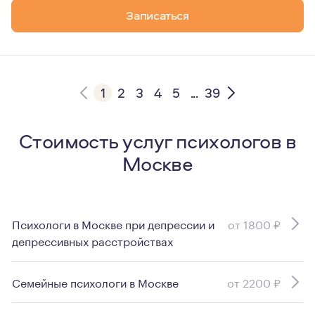
Член ISTFP International SocIety of Transference-Focus
Записаться
Асс.член МПА Московской Психоаналитической Ассоц
Кандидат ОПП-EFPP European Federation for Psychoanal
Кандидат EGATIN European Group Analytic Training Insti
1
2
3
4
5
...
39
Стоимость услуг психологов в
Москве
Психологи в Москве при депрессии и
от 1800 ₽
депрессивных расстройствах
Семейные психологи в Москве
от 2200 ₽