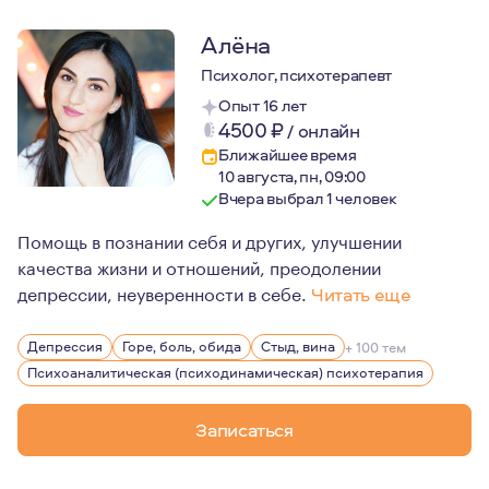
Алёна
Психолог, психотерапевт
Опыт 16 лет
4500
₽
/
онлайн
Ближайшее время
10 августа, пн, 09:00
Вчера выбрал 1 человек
Помощь в познании себя и других, улучшении
качества жизни и отношений, преодолении
депрессии, неуверенности в себе.
Читать еще
Психолог высшей квалификационной категории.
Депрессия
Горе, боль, обида
Стыд, вина
+ 100 тем
Профессиональный стаж – 11 лет.
Психоаналитическая (психодинамическая) психотерапия
«С судьбой нельзя не считаться, мы не можем просто с
Записаться
Ролло Мэй
Психоаналитическая терапия не меняет судьбу, она поз