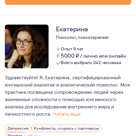
Екатерина
Психолог, психотерапевт
Опыт 9 лет
5000
₽
/
лично или онлайн
Всего выбрало 242 человека
Здравствуйте! Я, Екатерина, сертифицированный
юнгианский аналитик и аналитический психолог. Моя
практика посвящена сопровождению людей через
жизненные сложности с помощью юнгианского
анализа для исследования внутреннего мира и
личностного роста.
Читать еще
В работе опираюсь на знания о культуре, историческо
Депрессия
Конфликты, ссорюсь с партнером
Моя задача как психолога — создать безопасное прост
Измена
+ 66 тем