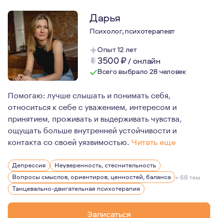
Дарья
Психолог, психотерапевт
Опыт 12 лет
3500
₽
/
онлайн
Всего выбрало 28 человек
Помогаю: лучше слышать и понимать себя,
относиться к себе с уважением, интересом и
принятием, проживать и выдерживать чувства,
ощущать больше внутренней устойчивости и
контакта со своей уязвимостью.
Читать еще
Первоначально, еще получая высшее психологическое о
Депрессия
Неуверенность, стеснительность
Немного позже и крепко меня потянуло в глубинную пси
Вопросы смыслов, ориентиров, ценностей, баланса
+ 68 тем
Меня очень интересуют первичные отношения матери и 
Танцевально-двигательная психотерапия
Записаться