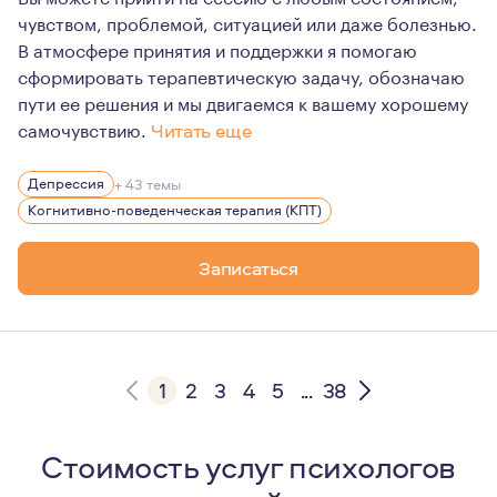
чувством, проблемой, ситуацией или даже болезнью.
В атмосфере принятия и поддержки я помогаю
сформировать терапевтическую задачу, обозначаю
пути ее решения и мы двигаемся к вашему хорошему
самочувствию.
Читать еще
‌На настоящий момент мой опыт составляет 4 года и 1
Депрессия
+ 43 темы
Я использую интегративный подход: ‌он объединяет ас
Когнитивно-поведенческая терапия (КПТ)
Выношу сложные случаи на супервизию (есть постоянн
Записаться
В случае необходимости направляю к психотерапевту и
1
2
3
4
5
...
38
Стоимость услуг психологов