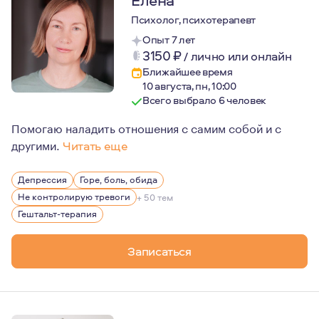
Елена
Психолог, психотерапевт
Опыт 7 лет
3150
₽
/
лично или онлайн
Ближайшее время
10 августа, пн, 10:00
Всего выбрало 6 человек
Помогаю наладить отношения с самим собой и с
другими.
Читать еще
Мое первое образование - экономическое, и, конечно, 
Депрессия
Горе, боль, обида
Не контролирую тревоги
+ 50 тем
Гештальт-терапия
Записаться