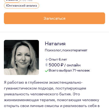
В профессии ценю честность: если не могу помочь — по
Юнгианский анализ
Записаться
Наталия
Психолог, психотерапевт
Опыт 6 лет
5000
₽
/
онлайн
Всего выбрал 71 человек
Я работаю в глубинном экзистенциально-
гуманистическом подходе, постулирующем
уникальность человеческого бытия. Это
жизнеизменяющая терапия, помогающая человеку
открыть свои личные смыслы и реализовать себя в