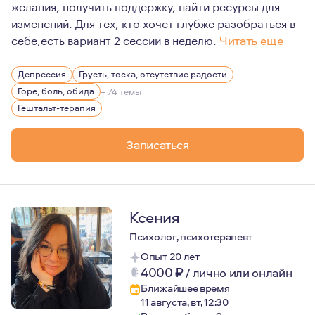
желания, получить поддержку, найти ресурсы для
изменений. Для тех, кто хочет глубже разобраться в
себе,есть вариант 2 сессии в неделю.
Читать еще
Психотерапия это, в первую очередь, инструмент, бла
Депрессия
Грусть, тоска, отсутствие радости
Внутри каждого из нас есть та часть, которая стремят
Горе, боль, обида
+ 74 темы
Я надежная и внимательная, умею хорошо слушать и сл
Гештальт-терапия
Записаться
Ксения
Психолог, психотерапевт
Опыт 20 лет
4000
₽
/
лично или онлайн
Ближайшее время
11 августа, вт, 12:30