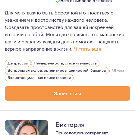
Всего выбрало 9 человек
Для меня важно быть бережной и относиться с
уважением к достоинству каждого человека.
Создавать пространство для вашей искренней
встречи с собой. Меня вдохновляет, что маленькие
шаги и решения каждый день помогают нащупать
верное направление в жизни.
Читать еще
Мне кажется значимой при встрече релевантность опыт
Депрессия
Неуверенность, стеснительность
Я прошла две эмиграции, мне знакома жизнь в путешест
Вопросы смыслов, ориентиров, ценностей, баланса
+ 35 тем
С тех пор, как стала мамой, я не раздражаюсь при вид
Экзистенциальная психотерапия
Я делаю керамику, это один из моих способов узнавать
Записаться
Люблю картины, танец, чаепития с друзьями и разговор
Виктория
Психолог, психотерапевт