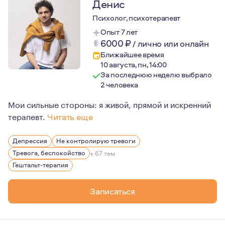
Денис
Психолог, психотерапевт
Опыт 7 лет
6000
₽
/
лично или онлайн
Ближайшее время
10 августа, пн, 14:00
За последнюю неделю выбрало
2 человека
Мои сильные стороны: я живой, прямой и искренний
терапевт.
Читать еще
Мне 46. В прошлом я адвокат, предприниматель и айро
Депрессия
Не контролирую тревоги
В моем личном опыте — двадцать лет брака, трое дете
Тревога, беспокойство
+ 67 тем
Гештальт-терапия
Записаться