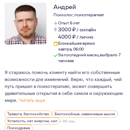
Андрей
Психолог, психотерапевт
Опыт 6 лет
3000
₽
/
онлайн
4000
₽
/
лично
Ближайшее время
завтра, 06:00
За последний месяц выбрало 7
человек
Я стараюсь помочь клиенту найти его собственные
возможности для изменений. Верю, что каждый, чей
путь пришел в психотерапию, может совершить
удивительные открытия в себе самом и окружающем
мире.
Читать еще
Для меня психологическое консультирование – это про
Тревога, беспокойство
Беспокойные, навязчивые мысли
Усталость, нет энергии, сил
+ 66 тем
Психодрама