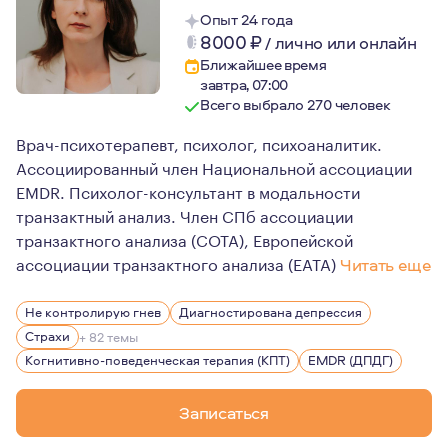
Опыт 24 года
8000
₽
/
лично или онлайн
Ближайшее время
завтра, 07:00
Всего выбрало 270 человек
Врач-психотерапевт, психолог, психоаналитик.
Ассоциированный член Национальной ассоциации
EMDR. Психолог-консультант в модальности
транзактный анализ. Член СПб ассоциации
транзактного анализа (СОТА), Европейской
ассоциации транзактного анализа (EATA)
Читать еще
Своими сильными сторонами считаю: эмпатийность, на
Не контролирую гнев
Диагностирована депрессия
Страхи
+ 82 темы
Когнитивно-поведенческая терапия (КПТ)
EMDR (ДПДГ)
Записаться