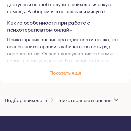
доступный способ получить психологическую
помощь. Разберемся в ее плюсах и минусах.
Какие особенности при работе с
психотерапевтом онлайн
Психотерапия онлайн проходит почти так же, как
сеансы психотерапии в кабинете, но есть ряд
особенностей. Онлайн-консультации экономят
время, а иногда и деньги. В отличие от очных
встреч, при онлайн консультировании
Показать еще
психотерапевту не нужно арендовать кабинет.
Кроме того, выбор в пользу консультаций онлайн
может стать эффективным решением, если вы
беспокоитесь о том, что кто-то узнает, что вы
Подбор психолога
Психотерапевты онлайн
работаете с психотерапевтом. Но есть и свои
сложности.
При психологическом консультировании онлайн на
то, чтобы доверять психологу, обычно нужно