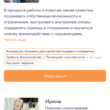
В процессе работы я помогаю своим клиентам
осознавать собственные возможности и
ограничения, выстраивать внутренние опоры,
определять границы в отношениях и научиться
новому взаимодействию с окружающими.
Читать еще
Моя жизненная философия основана на осознании уникал
Анорексия, булимия, расстройства пищевого поведения
Известно, что любая эмоция выражается в теле. Вниман
Тревога, беспокойство
Потенциал, способности
+ 93 темы
Я считаю, что прежде чем приступать к вопросам про 
Гештальт-терапия
Записаться
Ирина
Психолог, психотерапевт