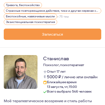
Для меня самое важное в наших сессиях, чтобы Вы смо
Тревога, беспокойство
Странные повторяющиеся действия, тики и другая нервная симптоматика
Беспокойные, навязчивые мысли
+ 75 тем
Экзистенциальная психотерапия
Записаться
Станислав
Психолог, психотерапевт
Опыт 17 лет
5000
₽
/
лично или онлайн
Ближайшее время
13 августа, чт, 15:00
Всего выбрало 546 человек
Моё терапевтическое воззрение и стиль работы