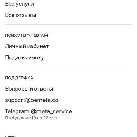
Все услуги
Как подготовиться к сессии в онлайн
Все отзывы
формате
Проверьте интернет-соединение и
оборудование.
ПСИХОТЕРАПЕВТАМ
Найдите спокойное место для проведения
Личный кабинет
сессии, где вас никто не будет отвлекать.
Подать заявку
Подготовьте все необходимое для сессии
заранее.
Подумайте о том, что вы хотите рассказать
ПОДДЕРЖКА
психотерапевту и какие вопросы задать.
Вопросы и ответы
support@bemeta.co
Telegram @meta_service
По будням с 10 до 22 Мск