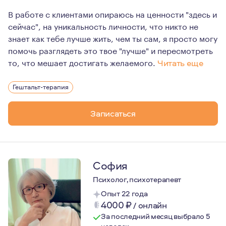
В работе с клиентами опираюсь на ценности "здесь и
сейчас", на уникальность личности, что никто не
знает как тебе лучше жить, чем ты сам, я просто могу
помочь разглядеть это твое "лучше" и пересмотреть
то, что мешает достигать желаемого.
Читать еще
Я считаю важным в профессии психотерапевта качестве
Гештальт-терапия
Сейчас мне 28, замужем, мама трехлетки, активно прож
Занимаюсь любимой работой, получаю удовольствие от
Записаться
София
Психолог, психотерапевт
Опыт 22 года
4000
₽
/
онлайн
За последний месяц выбрало 5