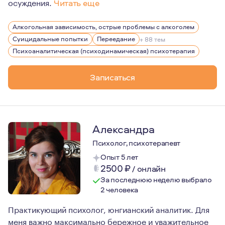
осуждения.
Читать еще
Очень люблю и уважаю свою профессию, постоянно сове
Алкогольная зависимость, острые проблемы с алкоголем
Суицидальные попытки
Переедание
+ 88 тем
Психоаналитическая (психодинамическая) психотерапия
Записаться
Александра
Психолог, психотерапевт
Опыт 5 лет
2500
₽
/
онлайн
За последнюю неделю выбрало
2 человека
Практикующий психолог, юнгианский аналитик. Для
меня важно максимально бережное и уважительное