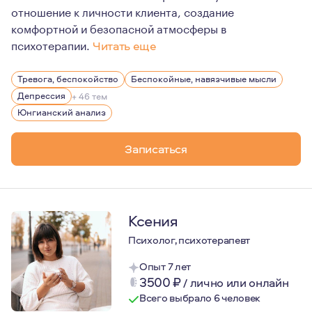
отношение к личности клиента, создание
комфортной и безопасной атмосферы в
психотерапии.
Читать еще
Я пришла в психологию во взрослом возрасте, имея бо
Тревога, беспокойство
Беспокойные, навязчивые мысли
Замужем более 10 лет, двое детей. Увлекаюсь танцами,
Депрессия
+ 46 тем
Юнгианский анализ
Записаться
Ксения
Психолог, психотерапевт
Опыт 7 лет
3500
₽
/
лично или онлайн
Всего выбрало 6 человек