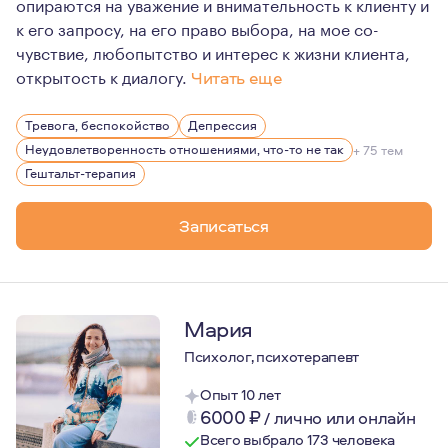
опираются на уважение и внимательность к клиенту и
к его запросу, на его право выбора, на мое со-
чувствие, любопытство и интерес к жизни клиента,
открытость к диалогу.
Читать еще
Я женат много лет на одной и той же женщине, у нас 
Тревога, беспокойство
Депрессия
Моя страница на сайте профессионального сообщества: h
Неудовлетворенность отношениями, что-то не так
+ 75 тем
Гештальт-терапия
Записаться
Мария
Психолог, психотерапевт
Опыт 10 лет
6000
₽
/
лично или онлайн
Всего выбрало 173 человека