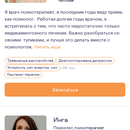
человек
Я врач-психотерапевт, в последние годы веду прием,
как психолог. Работая долгие годы врачом, я
встретилась с тем, что часто недостаточно только
медикаментозного лечения. Важно разобраться со
своими тупиками, и лучше это делать вместе с
психологом.
Читать еще
Я врач, у меня большой стаж и опыт. Но уже около 20 л
Тревожные расстройства
Диагностирована депрессия
Какие у меня увлечения? Их много разных, читаю... Пр
Усталость, нет энергии, сил
+ 98 тем
Гештальт-терапия
Записаться
Инга
Психолог, психотерапевт