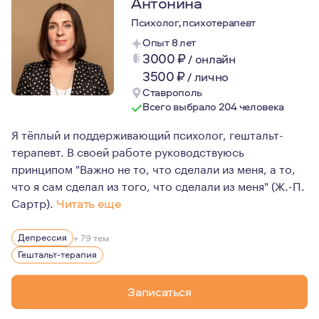
Антонина
Психолог, психотерапевт
Опыт 8 лет
3000
₽
/
онлайн
3500
₽
/
лично
Ставрополь
Всего выбрало 204 человека
Я тёплый и поддерживающий психолог, гештальт-
терапевт. В своей работе руководствуюсь
принципом "Важно не то, что сделали из меня, а то,
что я сам сделал из того, что сделали из меня" (Ж.-П.
Сартр).
Читать еще
Я увлечена гештальт-терапией, постоянно развиваюсь.
Депрессия
+ 79 тем
Прохожу личную терапию, индивидуальную и групповую
Гештальт-терапия
Записаться