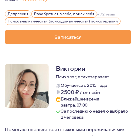
Более 11 лет личной терапии.
Депрессия
Разобраться в себе, поиск себя
+ 72 темы
5 лет практики консультирования.
Психоаналитическая (психодинамическая) психотерапия
Образование: Магистр психологии (диплом с отличием
Записаться
Виктория
Психолог, психотерапевт
Обучается с 2015 года
2500
₽
/
онлайн
Ближайшее время
завтра, 07:00
За последнюю неделю выбрало
2 человека
Помогаю справляться с тяжёлыми переживаниями:
управлять эмоциями, разрешать конфликты,