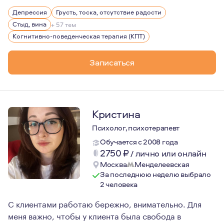
Я убеждена, что профессиональное обучение психологи
Депрессия
Грусть, тоска, отсутствие радости
Личная и групповая терапия внесла колоссальный вклад
Стыд, вина
+ 57 тем
Когнитивно-поведенческая терапия (КПТ)
Записаться
Кристина
Психолог, психотерапевт
Обучается с 2008 года
2750
₽
/
лично или онлайн
Москва
Менделеевская
За последнюю неделю выбрало
2 человека
С клиентами работаю бережно, внимательно. Для
меня важно, чтобы у клиента была свобода в