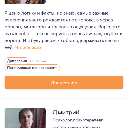
Я ценю логику и факты, но знаю: самые важные
изменения часто рождаются не в голове, а через
образы, метафоры и телесные ощущения. Верю, что
путь к себе — это не спринт, а очень личная, глубокая
дорога. И я буду рядом, чтобы поддерживать вас на
ней.
Читать еще
В своей работе я соединяю глубину понимающей психот
Депрессия
+ 63 темы
Верю, что у каждого есть своя, уникальная внутренняя 
Понимающая психотерапия
С уважением и бережностью отношусь к вашему темпу и 
Записаться
Дмитрий
Психолог, психотерапевт
Обучается с 2001 года