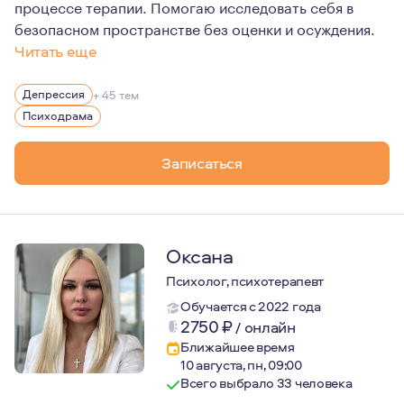
процессе терапии. Помогаю исследовать себя в
безопасном пространстве без оценки и осуждения.
Читать еще
Я замужем, у меня есть двое детей (мальчик и девочка), 
Депрессия
+ 45 тем
В психотерапию мой путь был долгим...В 2013 году око
Психодрама
Обучаться психодраме пошла в 2021 году и она сразу п
Записаться
Психодрама - это по любви)
Оксана
Психолог, психотерапевт
Обучается с 2022 года
2750
₽
/
онлайн
Ближайшее время
10 августа, пн, 09:00
Всего выбрало 33 человека