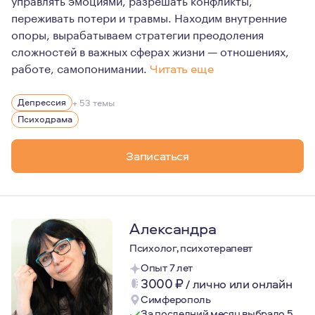
переживать потери и травмы. Находим внутренние
опоры, вырабатываем стратегии преодоления
сложностей в важных сферах жизни — отношениях,
работе, самопонимании.
Читать еще
Меня всегда завораживал внутренний мир людей — то, 
Депрессия
+ 53 темы
Мои самый большой интерес в жизни психотерапия и пс
Психодрама
Детская монодрама - через символическую игру исс
Записаться
Изучение сюжетно‑ролевой игры детей — проводила 
Художественная литература – возможность расширит
Театр – исследование роли, погружение в нее, и в
Александра
Психолог, психотерапевт
Опыт 7 лет
3000
₽
/
лично или онлайн
Симферополь
За последний месяц выбрало 5