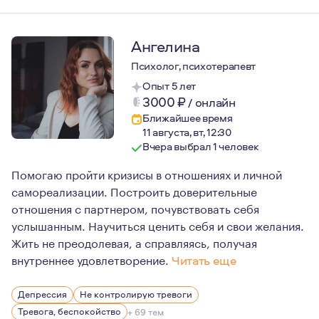
Ангелина
Психолог, психотерапевт
Опыт 5 лет
3000
₽
/
онлайн
Ближайшее время
11 августа, вт, 12:30
Вчера выбрал 1 человек
Помогаю пройти кризисы в отношениях и личной
самореализации. Построить доверительные
отношения с партнером, почувствовать себя
услышанным. Научиться ценить себя и свои желания.
Жить не преодолевая, а справляясь, получая
внутреннее удовлетворение.
Читать еще
Если вы только собираетесь вступить в отношения, ищи
Депрессия
Не контролирую тревоги
Тревога, беспокойство
+ 69 тем