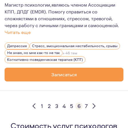
Магистр психологии,являюсь членом Ассоциации
КПП, ДПДГ (EMDR). Помогу справиться со
сложнястями в отношениях, стрессом, тревогой,
через работу с личными границами и самооценкой.
Читать еще
Благодаря своему опыту, мне легко придерживаться стр
Депрессия
Стресс, эмоциональная нестабильность, срывы
Я готова быть опорой для тех, кто только начинает свой
Не знаю, но мне как-то не так
+ 46 тем
Готова помочь в формировании новых привычек поведен
Когнитивно-поведенческая терапия (КПТ)
Я делаю это бережно и внимательно, с уважением к то
Записаться
На психологической консультации можно столкнуться с
В этот момент для меня важно отнестись к вам бережно
1
2
3
4
5
6
7
Стоимость услуг психологов