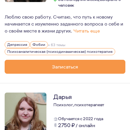
человек
Люблю свою работу. Считаю, что путь к новому
начинается с изумленно заданного вопроса о себе и
о своём месте в жизни других.
Читать еще
Мои этические ориентиры:
Депрессия
Фобии
+ 63 темы
1. Безоценочное принятие. Уважение и стремление по
Психоаналитическая (психодинамическая) психотерапия
Записаться
2. Конфиденциальность. Всё сказанное на сессии сохра
3. Принцип сингулярности. Уважение к уникальности ка
4. Принцип радикального сомнения. Поиск новых взгляд
5. Непрерывное обучение. Считаю, что обучение не мо
Дарья
Психолог, психотерапевт
Обучается с 2022 года
2750
₽
/
онлайн