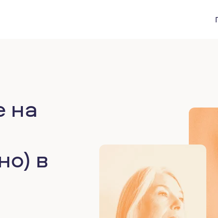
 на
но) в