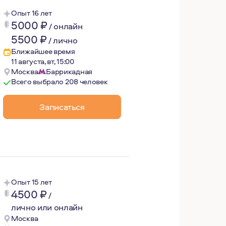
Опыт 16 лет
5000
₽
/
онлайн
5500
₽
/
лично
Ближайшее время
11 августа, вт, 15:00
Москва
Баррикадная
Всего выбрало 208 человек
тревогу, злость, грусть и другие не очень приятные пере
Записаться
Опыт 15 лет
4500
₽
/
лично или онлайн
Москва