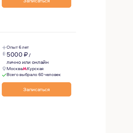
Записаться
Опыт 6 лет
5000
₽
/
лично или онлайн
Москва
Курская
Всего выбрало 60 человек
Записаться
и и относительно внутреннего мира. Я люблю расширять св