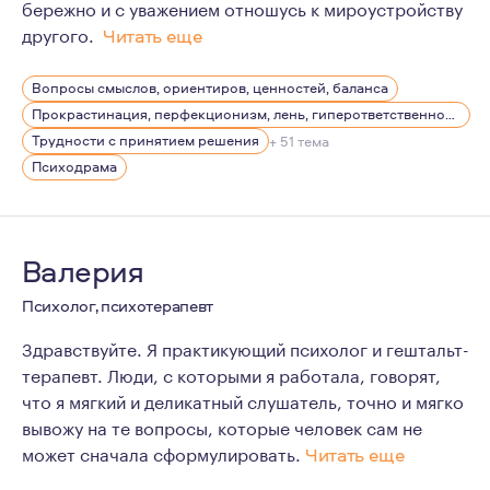
бережно и с уважением отношусь к мироустройству
другого.
Читать еще
Для меня важно наблюдение за жизнью с любопытством
Вопросы смыслов, ориентиров, ценностей, баланса
Прокрастинация, перфекционизм, лень, гиперответственность
Трудности с принятием решения
+ 51 тема
Психодрама
Валерия
Психолог, психотерапевт
Здравствуйте. Я практикующий психолог и гештальт-
терапевт. Люди, с которыми я работала, говорят,
что я мягкий и деликатный слушатель, точно и мягко
вывожу на те вопросы, которые человек сам не
может сначала сформулировать.
Читать еще
Психотерапия – это часть моей жизни. Когда-то я при