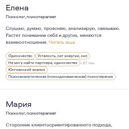
Елена
Психолог, психотерапевт
Слушаю, думаю, проясняю, анализирую, связываю.
Растет понимание себя и других, меняются
взаимоотношения.
Читать еще
В моей жизни были и есть ситуации, которые вызывают 
Одиночество
Усталость, нет энергии, сил
Не могу найти партнера, одиночество
+ 67 тем
Юнгианский анализ
Психоаналитическая (психодинамическая) психотерапия
Мария
Психолог, психотерапевт
Сторонник клиентоориентированного подхода,