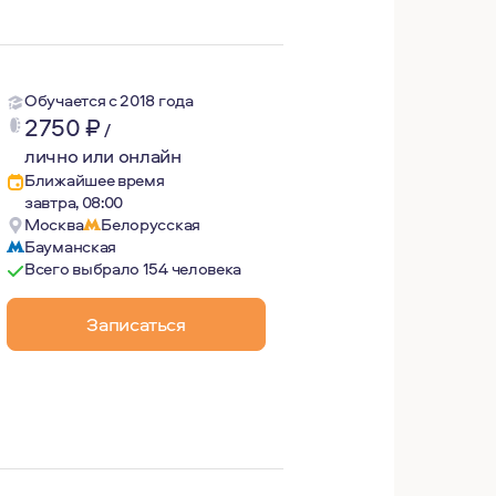
Обучается с 2018 года
2750
₽
/
лично или онлайн
Ближайшее время
завтра, 08:00
Москва
Белорусская
Бауманская
Всего выбрало 154 человека
Записаться
остных счастливых людей, которые самостоятельно и осоз
века, его право выбора действия и результата. Методики
то "как оно хорошо" знает каждый, и у каждого это "хоро