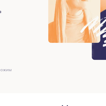
в
дложим