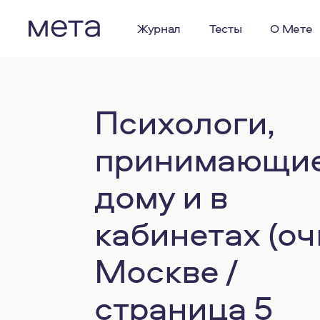
Журнал
Тесты
О Мете
Психологи,
принимающие
дому и в
кабинетах (оч
Москве /
страница 5