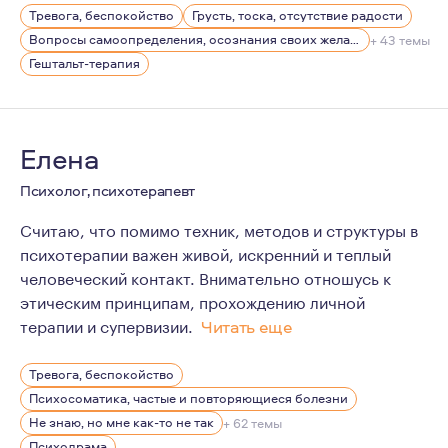
Тревога, беспокойство
Грусть, тоска, отсутствие радости
Вопросы самоопределения, осознания своих желаний
+ 43 темы
Гештальт-терапия
Елена
Психолог, психотерапевт
Считаю, что помимо техник, методов и структуры в
психотерапии важен живой, искренний и теплый
человеческий контакт. Внимательно отношусь к
этическим принципам, прохождению личной
терапии и супервизии.
Читать еще
Мне очень нравится идея диапазона - в целом по жизн
Тревога, беспокойство
Психосоматика, частые и повторяющиеся болезни
Не знаю, но мне как-то не так
+ 62 темы
Психодрама