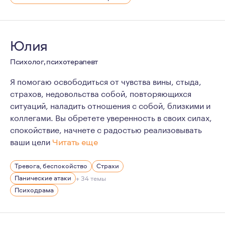
Юлия
Психолог, психотерапевт
Я помогаю освободиться от чувства вины, стыда,
страхов, недовольства собой, повторяющихся
ситуаций, наладить отношения с собой, близкими и
коллегами. Вы обретете уверенность в своих силах,
спокойствие, начнете с радостью реализовывать
ваши цели
Читать еще
Я хочу, чтобы вокруг меня было как можно больше рад
Тревога, беспокойство
Страхи
Как психотерапевт я уважаю уникальность каждого чело
Панические атаки
+ 34 темы
Я уверена в уникальности каждого человека, и в том, ч
Психодрама