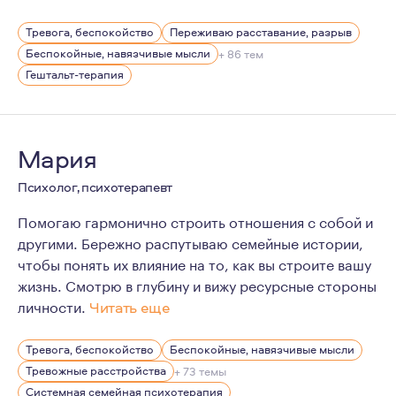
Мой опыт многолетней работы говорит о том, что все 
Тревога, беспокойство
Переживаю расставание, разрыв
Я могу помочь исследовать вам вашу жизнь, больше по
Беспокойные, навязчивые мысли
+ 86 тем
Гештальт-терапия
Мария
Психолог, психотерапевт
Помогаю гармонично строить отношения с собой и
другими. Бережно распутываю семейные истории,
чтобы понять их влияние на то, как вы строите вашу
жизнь. Смотрю в глубину и вижу ресурсные стороны
личности.
Читать еще
Более 10 лет занимаюсь йогой и чувствую, как важно 
Тревога, беспокойство
Беспокойные, навязчивые мысли
Мама дошкольника.
Тревожные расстройства
+ 73 темы
Системная семейная психотерапия