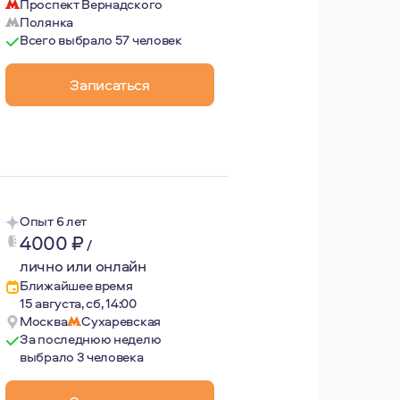
Проспект Вернадского
Полянка
Всего выбрало 57 человек
 и интересом, теплым вниманием ко всему, что происход
Записаться
Опыт 6 лет
4000
₽
/
лично или онлайн
Ближайшее время
15 августа, сб, 14:00
Москва
Сухаревская
За последнюю неделю
выбрало 3 человека
шла к психотерапевту примерно с таким запросом: «Вроде 