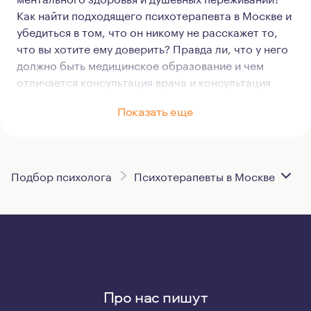
Как найти подходящего психотерапевта в Москве и
убедиться в том, что он никому не расскажет то,
что вы хотите ему доверить? Правда ли, что у него
должно быть медицинское образование и чем
отличается консультация врача и консультация
психотерапевта? А главное — как понять, что он
Показать еще
действительно сможет помочь?
Консультация психотерапевта vs
консультация врача
Подбор психолога
Психотерапевты в Москве
Заметили, что выше мы упомянули про
медицинское образование? Получается, что
психотерапевты — это врачи? Есть просто
психотерапевты, а есть врачи-психотерапевты. И
здесь мы подходим к юридическим тонкостям.
Дело в том, что федерального закона, который
раскрывал бы понятие «психотерапевт», до сих пор
Про нас пишут
нет. Есть отдельные законы и нормативно-