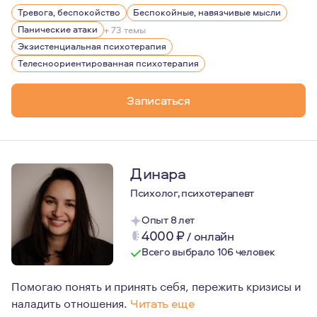
У меня есть технический бэкграунд - по первому образ
Тревога, беспокойство
Беспокойные, навязчивые мысли
Жизненные силы я черпаю из близкого контакта с прир
Панические атаки
+ 73 темы
Экзистенциальная психотерапия
Телесноориентированная психотерапия
Записаться
Динара
Психолог, психотерапевт
Опыт 8 лет
4000
₽
/
онлайн
Всего выбрало 106 человек
Помогаю понять и принять себя, пережить кризисы и
наладить отношения.
Читать еще