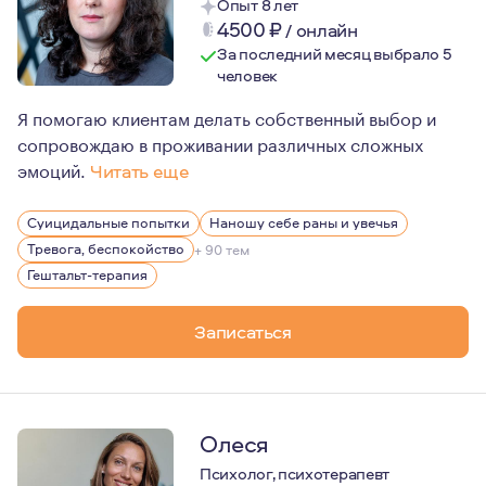
Опыт 8 лет
4500
₽
/
онлайн
За последний месяц выбрало 5
человек
Я помогаю клиентам делать собственный выбор и
сопровождаю в проживании различных сложных
эмоций.
Читать еще
Я отношусь с большим теплом и уважением к моей про
Суицидальные попытки
Наношу себе раны и увечья
В работе соблюдаю этические принципы, такие как кон
Тревога, беспокойство
+ 90 тем
Я работала в реабилитации с химически зависимыми па
Гештальт-терапия
Записаться
Олеся
Психолог, психотерапевт