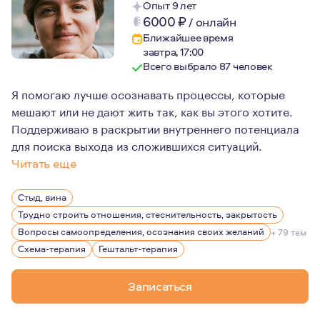
Опыт 9 лет
6000
₽
/
онлайн
Ближайшее время
завтра, 17:00
Всего выбрало 87 человек
Я помогаю лучше осознавать процессы, которые
мешают или не дают жить так, как вы этого хотите.
Поддерживаю в раскрытии внутреннего потенциала
для поиска выхода из сложившихся ситуаций.
Читать еще
Я верю в то, что каждый опыт уникален, каждый челов
Стыд, вина
Основной ценностью для меня является создание атмос
Трудно строить отношения, стеснительность, закрытость
Вопросы самоопределения, осознания своих желаний
+ 79 тем
Схема-терапия
Гештальт-терапия
Записаться