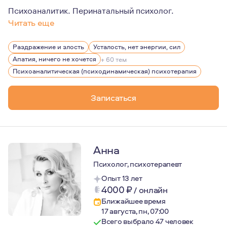
Психоаналитик. Перинатальный психолог.
Читать еще
В психоанализ я пришла через лингвистику - первое мо
Раздражение и злость
Усталость, нет энергии, сил
Апатия, ничего не хочется
+ 60 тем
Психоаналитическая (психодинамическая) психотерапия
Записаться
Анна
Психолог, психотерапевт
Опыт 13 лет
4000
₽
/
онлайн
Ближайшее время
17 августа, пн, 07:00
Всего выбрало 47 человек