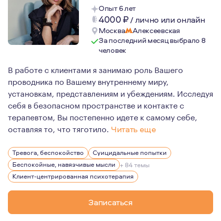
Опыт 6 лет
4000
₽
/
лично или онлайн
Москва
Алексеевская
За последний месяц выбрало 8
человек
В работе с клиентами я занимаю роль Вашего
проводника по Вашему внутреннему миру,
установкам, представлениям и убеждениям. Исследуя
себя в безопасном пространстве и контакте с
терапевтом, Вы постепенно идете к самому себе,
оставляя то, что тяготило.
Читать еще
Психология - важная и невероятно значимая часть моей
Тревога, беспокойство
Суицидальные попытки
Помимо психологии, я очень люблю горы, Кавказ, длит
Беспокойные, навязчивые мысли
+ 84 темы
Клиент-центрированная психотерапия
Записаться