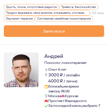
В психологию меня привёл собственный кризис. Благода
Грусть, тоска, отсутствие радости
Тревога, беспокойство
Мои главные ценности - семья, честное отношение к се
Трудно выражать свое мнение, отказывать, отстаивать себя
+ 53 темы
Мой главный принцип в работе - искренний интерес к и
Гештальт-терапия
Системная семейная психотерапия
Записаться
Андрей
Психолог, психотерапевт
Опыт 6 лет
3000
₽
/
онлайн
4000
₽
/
лично
Ближайшее время
завтра, 06:00
Москва
Курская
Проспект Вернадского
За последний месяц выбрало 7