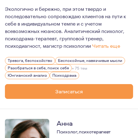
Экологично и бережно, при этом твердо и
последовательно сопровождаю клиентов на пути к
себе в индивидуальном темпе и с учетом
всевозможных нюансов. Аналитический психолог,
психодрама-терапевт, групповой тренер,
психодиагност, магистр психологии
Читать еще
Вот уже 14-ый год я являюсь многодетной мамой, у мен
Тревога, беспокойство
Беспокойные, навязчивые мысли
Разобраться в себе, поиск себя
+ 75 тем
Юнгианский анализ
Психодрама
Записаться
Анна
Психолог, психотерапевт