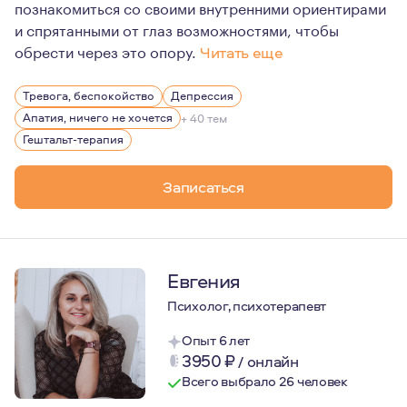
познакомиться со своими внутренними ориентирами
и спрятанными от глаз возможностями, чтобы
обрести через это опору.
Читать еще
Я попала в профессию не из очарования или осознанног
Тревога, беспокойство
Депрессия
Апатия, ничего не хочется
+ 40 тем
Гештальт-терапия
Записаться
Евгения
Психолог, психотерапевт
Опыт 6 лет
3950
₽
/
онлайн
Всего выбрало 26 человек