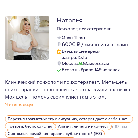
Наталья
Психолог, психотерапевт
Опыт 11 лет
6000
₽
/
лично или онлайн
Ближайшее время
завтра, 15:15
Москва
Маяковская
Всего выбрало 149 человек
Клинический психолог и психотерапевт. Мета-цель
психотерапии - повышение качества жизни человека.
Моя цель - помочь своим клиентам в этом.
Читать еще
-
Пережил травматическую ситуацию, которая дает о себе знать, беспокоит, вызывает эмоции
Тревога, беспокойство
Апатия, ничего не хочется
+ 67 тем
Системная семейная терапия субличностей (IFS)