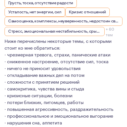
Грусть, тоска, отсутствие радости
Усталость, нет энергии, сил
Кризис отношений
Самооценка, комплексы, неуверенность, недостоин своей должности или положения в обществе
+ 60
Стресс, эмоциональная нестабильность, срывы
тем
Ниже перечислены некоторые темы, с которыми
стоит ко мне обратиться:
· чрезмерная тревога, страхи, панические атаки
· сниженное настроение, отсутствие сил, тоска
· ничего не приносит удовольствия
· откладывание важных дел на потом
· сложности с принятием решений
· самокритика, чувства вины и стыда
· кризисные ситуации, болезни
· потери близких, питомцев, работы
· повышенная агрессивность, раздражительность
· профессиональное и эмоциональное выгорание
· нарушения сна, аппетита