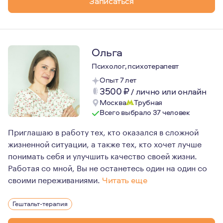
Записаться
Ольга
Психолог, психотерапевт
Опыт 7 лет
3500
₽
/
лично или онлайн
Москва
Трубная
Всего выбрало 37 человек
Приглашаю в работу тех, кто оказался в сложной
жизненной ситуации, а также тех, кто хочет лучше
понимать себя и улучшить качество своей жизни.
Работая со мной, Вы не останетесь один на один со
своими переживаниями.
Читать еще
Я, в первую очередь, чувствующий человек со своим ж
Гештальт-терапия
Основными ценностями в работе для меня являются: бе