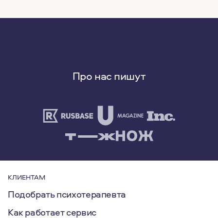
персонала, консультировать клиентов.
Психологов, которые ведут частную практику,
называют психологами-консультантами. К ним
приходят, когда, например, испытывают апатию,
бояться начать отношения или хотят добиться
личностного роста.
Про нас пишут
Как правильно выбрать психолога в Москве
Москва — город, в котором выбрать специалиста
не так трудно. Здесь можно найти психолога,
который принимает и очно, и в онлайн формате. И
все же есть аспекты, на которые необходимо
обратить внимание при выборе психолог:
у психолога должно быть высшее
психологическое образование;
КЛИЕНТАМ
он должен работать с темой, которая вас
Подобрать психотерапевта
беспокоит;
Как работает сервис
психолог должен вызывать у вас симпатию и