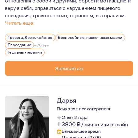
веру в себя, справиться с нарушением пищевого
поведения, тревожностью, стрессом, выгоранием.
Читать еще
Для меня представляет интерес сам человек, как носи
Тревога, беспокойство
Беспокойные, навязчивые мысли
Переедание
+ 70 тем
Гештальт-терапия
Записаться
Дарья
Психолог, психотерапевт
Опыт 3 года
3800
₽
/
лично или онлайн
Ближайшее время
11 августа, вт, 07:00