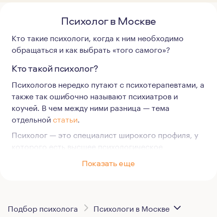
Психолог в Москве
Кто такие психологи, когда к ним необходимо
обращаться и как выбрать «того самого»?
Кто такой психолог?
Психологов нередко путают с психотерапевтами, а
также так ошибочно называют психиатров и
коучей. В чем между ними разница — тема
отдельной
статьи
.
Психолог — это специалист широкого профиля, у
которого есть высшее психологическое
образование. Он может работать в самых разных
Показать еще
сферах: в образовании, в здравоохранении, в МЧС
и в любых других государственных и частных
компаниях, а также на себя. Психолог может
оказывать кризисную помощь пострадавшим,
Подбор психолога
Психологи в Москве
заниматься профориентацией, подбором