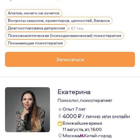
Я начала изучать психотерапию в 2009 году, а мое пер
Апатия, ничего не хочется
Являюсь членом-соучредителем Ассоциации Понимаю
Вопросы смыслов, ориентиров, ценностей, баланса
Диагностирована депрессия
+ 67 тем
Психоаналитическая (психодинамическая) психотерапия
Понимающая психотерапия
Записаться
Екатерина
Психолог, психотерапевт
Опыт 7 лет
4000
₽
/
лично или онлайн
Ближайшее время
11 августа, вт, 16:00
Москва
Китай-город