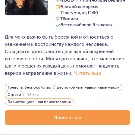
Ближайшее время
11 августа, вт, 12:30
Тбилиси
Всего выбрало 9 человек
Для меня важно быть бережной и относиться с
уважением к достоинству каждого человека.
Создавать пространство для вашей искренней
встречи с собой. Меня вдохновляет, что маленькие
шаги и решения каждый день помогают нащупать
верное направление в жизни.
Читать еще
Мне кажется значимой при встрече релевантность опыт
Тревога, беспокойство
Беспокойные, навязчивые мысли
Я прошла две эмиграции, мне знакома жизнь в путешест
Страхи
+ 35 тем
С тех пор, как стала мамой, я не раздражаюсь при вид
Экзистенциальная психотерапия
Я делаю керамику, это один из моих способов узнавать
Записаться
Люблю картины, танец, чаепития с друзьями и разговор