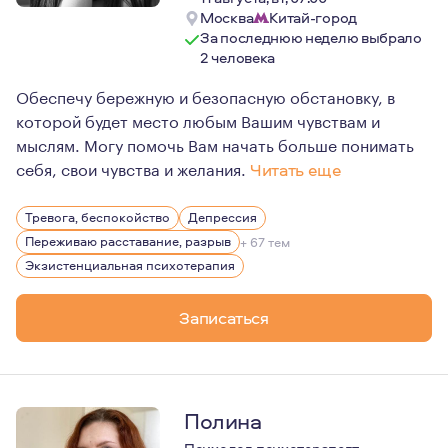
Москва
Китай-город
За последнюю неделю выбрало
2 человека
Обеспечу бережную и безопасную обстановку, в
которой будет место любым Вашим чувствам и
мыслям. Могу помочь Вам начать больше понимать
себя, свои чувства и желания.
Читать еще
Главная ценность, которой я руководствуюсь в работе 
Тревога, беспокойство
Депрессия
Регулярно прохожу личную терапию и супервизию, учав
Переживаю расставание, разрыв
+ 67 тем
Экзистенциальная психотерапия
Записаться
Полина