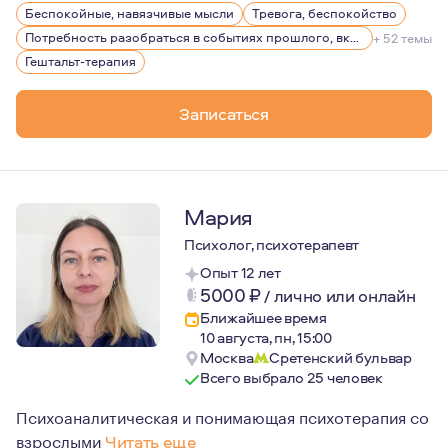
Беспокойные, навязчивые мысли
Тревога, беспокойство
Занимаюсь профилактикой зависимостей среди подрос
Потребность разобраться в событиях прошлого, включая детство
+ 52 темы
Являюсь психологом в проекте психологической помощ
Гештальт-терапия
Увлечён пешим горным туризмом, люблю архитектуру и
Записаться
Я женат, отец восьмилетнего сына.
Мария
Психолог, психотерапевт
Опыт 12 лет
5000
₽
/
лично или онлайн
Ближайшее время
10 августа, пн, 15:00
Москва
Сретенский бульвар
Всего выбрало 25 человек
Психоаналитическая и понимающая психотерапия со
взрослыми
Читать еще