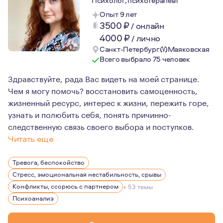
Психолог, психотерапевт
Опыт 9 лет
3500
₽
/
онлайн
4000
₽
/
лично
Санкт-Петербург
Маяковская
Всего выбрало 75 человек
Здравствуйте, рада Вас видеть на моей странице.
Чем я могу помочь? восстановить самоценность,
жизненный ресурс, интерес к жизни, пережить горе,
узнать и полюбить себя, понять причинно-
следственную связь своего выбора и поступков.
Читать еще
Эмпатичный психотерапевт, умею принимать и выдержив
Тревога, беспокойство
Стресс, эмоциональная нестабильность, срывы
Конфликты, ссорюсь с партнером
+ 53 темы
Психоанализ