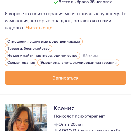
Всего выбрало 35 человек
Я верю, что психотерапия меняет жизнь к лучшему. Те
изменения, которые она дает, остаются с нами
надолго.
Читать еще
Мне 31 год, замужем, есть дочь. Более 12 лет в профе
Отношения с другими родственниками
Тревога, беспокойство
Не могу найти партнера, одиночество
+ 53 темы
Схема-терапия
Эмоционально-фокусированная терапия
Записаться
Ксения
Психолог, психотерапевт
Опыт 20 лет
4000
₽
/
лично или онлайн