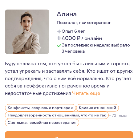
Алина
Психолог, психотерапевт
Опыт 6 лет
4000
₽
/
онлайн
За последнюю неделю выбрало
3 человека
Буду полезна тем, кто устал быть сильным и терпеть,
устал упрекать и заставлять себя. Кто ищет от других
подтверждения, что с ним всё нормально. Кто ругает
себя за неэффективно потраченное время и
недостаточные достижения
Читать еще
Для меня психотерапия - не просто профессия, это сти
Конфликты, ссорюсь с партнером
Кризис отношений
Меня очень увлекает то, что я делаю каждый день, и от
Неудовлетворенность отношениями, что-то не так
+ 72 темы
Психотерапия, это процесс. Это не вершина, покорив к
Системная семейная психотерапия
Это безграничный простор возможностей и ограничений 