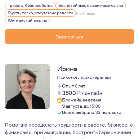
В профессию я пришла не сразу, у меня был длинный пу
Тревога, беспокойство
Беспокойные, навязчивые мысли
Грусть, тоска, отсутствие радости
+ 33 темы
Юнгианский анализ
Записаться
Ирина
Психолог, психотерапевт
Опыт 6 лет
3500
₽
/
онлайн
Ближайшее время
9 августа, вс, 15:00
Всего выбрало 33 человека
Помогаю преодолеть трудности в работе, бизнесе, с
финансами, при эмиграции, построить гармоничные
отношения с собой и другими, обрести мотивацию и