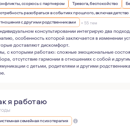
онфликты, ссорюсь с партнером
Тревога, беспокойство
Б
отребность разобраться в событиях прошлого, включая детство
тношения с другими родственниками
+ 55 тем
индивидуальном консультировании интегрирую два подход
рапию, особенность которой заключается в изменении ус
торые доставляют дискомфорт.
мы, с которыми работаю: сложные эмоциональные состоя
бора, отсутствие гармонии в отношениях с собой и другим
ммуникации с детьми, родителями и другими родственника
ре.
ак я работаю
ТОДЫ
истемная семейная психотерапия