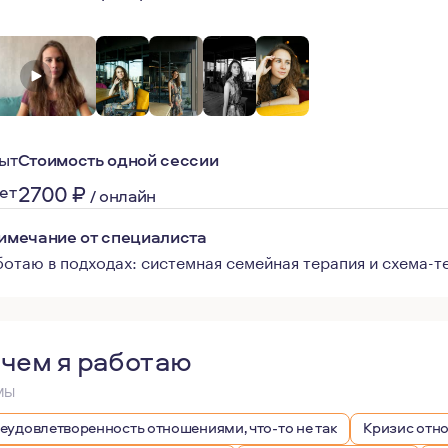
ыт
Стоимость одной сессии
2700
₽
лет
/
онлайн
имечание от специалиста
ботаю в подходах: системная семейная терапия и схема-т
 чем я работаю
МЫ
еудовлетворенность отношениями, что-то не так
Кризис отн