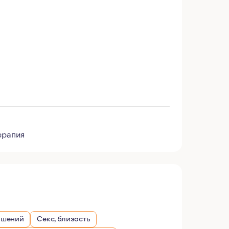
ерапия
ошений
Секс, близость