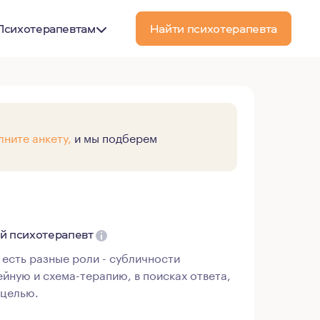
Психотерапевтам
Найти психотерапевта
лните анкету,
и мы подберем
ый психотерапевт
 есть разные роли - субличности
йную и схема-терапию, в поисках ответа,
 целью.