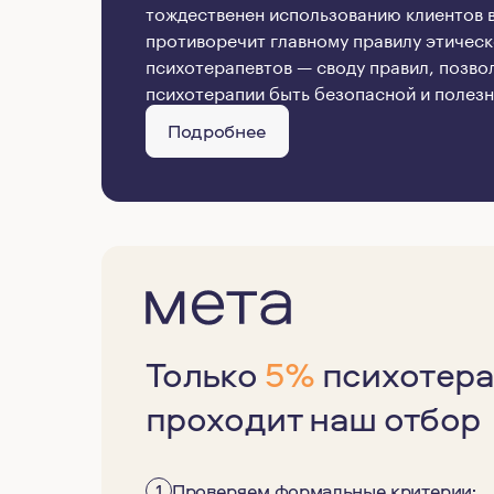
тождественен использованию клиентов в 
противоречит главному правилу этическ
психотерапевтов — своду правил, позв
психотерапии быть безопасной и полезн
Подробнее
Только
5%
психотера
проходит наш отбор
1
Проверяем формальные критерии: