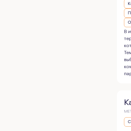
К
П
О
В 
те
ко
Те
вы
ко
па
К
МЕ
С