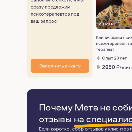
сразу предложим
психотерапевтов под
ваш запрос
Ирина
Клинический псих
психотерапевт, г
терапевт
Опыт 20 лет
Заполнить анкету
2850
₽
/ лич
Почему Мета не соб
отзывы
на специали
Если коротко, сбор отзывов у клиентов