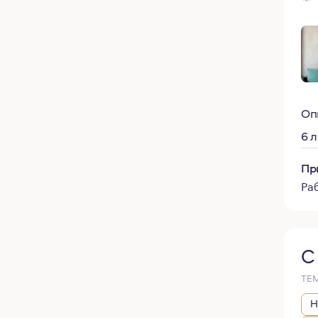
Оп
6 
Пр
Ра
С
ТЕ
Н