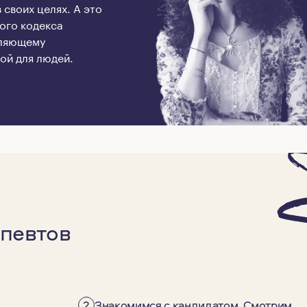
своих целях. А это
ого кодекса
оляющему
ой для людей.
певтов
2
Знакомимся с кандидатом. Смотрим