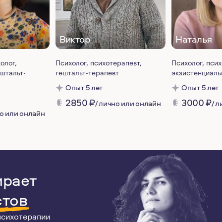
Виктор
Наталья
олог,
Психолог, психотерапевт,
Психолог, псих
ештальт-
гештальт-терапевт
экзистенциаль
Опыт 5 лет
Опыт 5 лет
2850
₽
3000
₽
/ лично или онлайн
/ 
но или онлайн
ирает
стов
 психотерапии