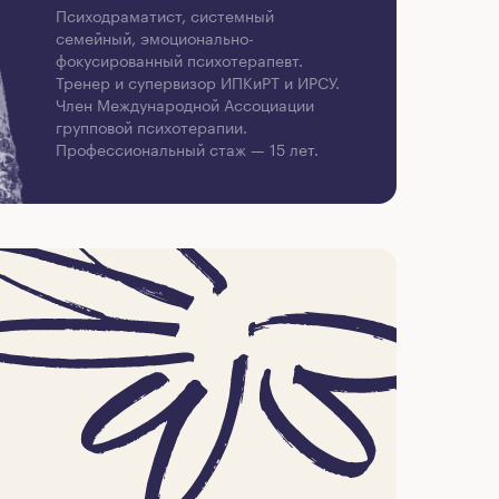
Психодраматист, системный
семейный, эмоционально-
фокусированный психотерапевт.
Тренер и супервизор ИПКиРТ и ИРСУ.
Член Международной Ассоциации
групповой психотерапии.
Профессиональный стаж — 15 лет.