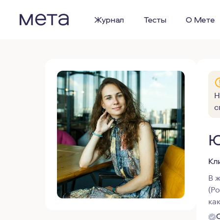
Журнал
Тесты
О Мете
Н
с
Ю
Кл
В 
(Р
ка