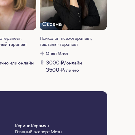
Оксана
Оксана
отерапевт,
Психолог, психотерапевт,
Психолог, п
ный терапевт
гештальт-терапевт
системный 
психотерап
Опыт 8 лет
Опыт 8 л
3000
₽
лично или онлайн
/ онлайн
3000
₽
3500
₽
/ лично
Карина Карамян
Главный эксперт Меты