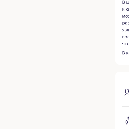
В 
к 
мо
ра
яв
во
чт
В 